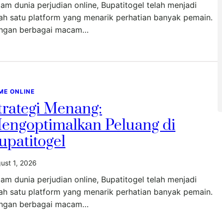
am dunia perjudian online, Bupatitogel telah menjadi
ah satu platform yang menarik perhatian banyak pemain.
ngan berbagai macam…
ME ONLINE
trategi Menang:
engoptimalkan Peluang di
upatitogel
ust 1, 2026
am dunia perjudian online, Bupatitogel telah menjadi
ah satu platform yang menarik perhatian banyak pemain.
ngan berbagai macam…