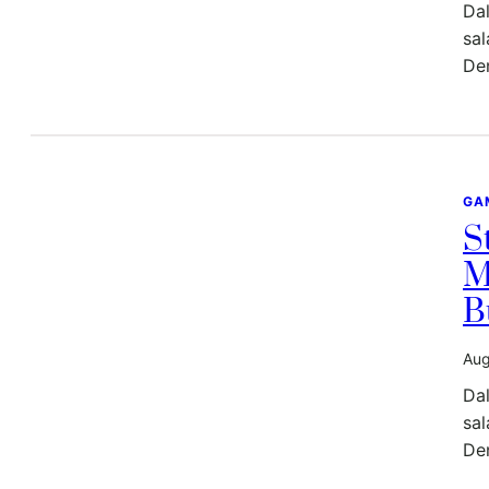
Dal
sal
De
GA
S
M
B
Aug
Dal
sal
De