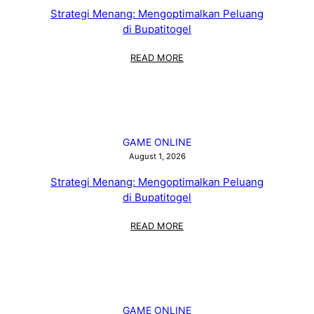
Strategi Menang: Mengoptimalkan Peluang
di Bupatitogel
:
READ MORE
STRATEGI
MENANG:
MENGOPTIMALKAN
PELUANG
DI
BUPATITOGEL
GAME ONLINE
August 1, 2026
Strategi Menang: Mengoptimalkan Peluang
di Bupatitogel
:
READ MORE
STRATEGI
MENANG:
MENGOPTIMALKAN
PELUANG
DI
BUPATITOGEL
GAME ONLINE