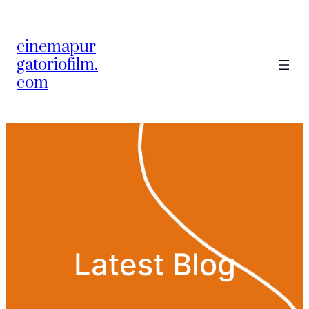
Skip
to
cinemapur
content
gatoriofilm.
com
Latest Blog