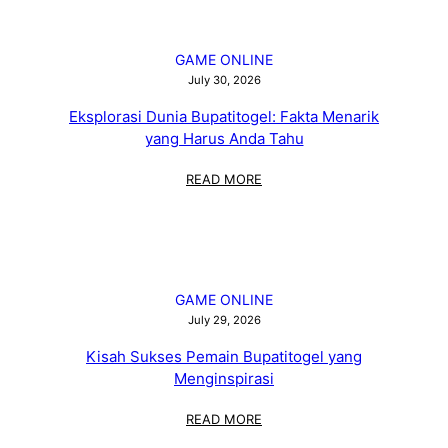
FAKTA
MENARIK
YANG
GAME ONLINE
HARUS
July 30, 2026
ANDA
Eksplorasi Dunia Bupatitogel: Fakta Menarik
TAHU
yang Harus Anda Tahu
:
READ MORE
EKSPLORASI
DUNIA
BUPATITOGEL:
FAKTA
MENARIK
YANG
GAME ONLINE
HARUS
July 29, 2026
ANDA
Kisah Sukses Pemain Bupatitogel yang
TAHU
Menginspirasi
:
READ MORE
KISAH