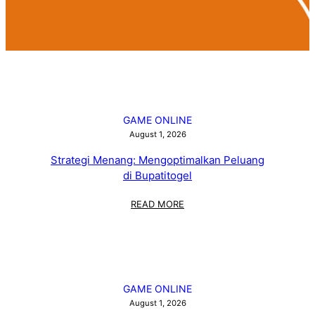
GAME ONLINE
August 1, 2026
Strategi Menang: Mengoptimalkan Peluang
di Bupatitogel
:
READ MORE
STRATEGI
MENANG:
MENGOPTIMALKAN
PELUANG
DI
BUPATITOGEL
GAME ONLINE
August 1, 2026