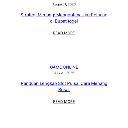
August 1, 2026
Strategi Menang: Mengoptimalkan Peluang
di Bupatitogel
:
READ MORE
STRATEGI
MENANG:
MENGOPTIMALKAN
PELUANG
DI
BUPATITOGEL
GAME ONLINE
July 31, 2026
Panduan Lengkap Slot Pulsa: Cara Menang
Besar
:
READ MORE
PANDUAN
LENGKAP
SLOT
PULSA: