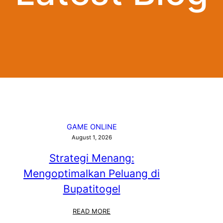
GAME ONLINE
August 1, 2026
Strategi Menang:
Mengoptimalkan Peluang di
Bupatitogel
:
READ MORE
STRATEGI