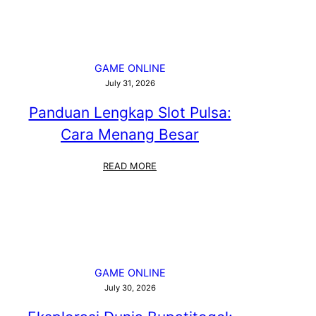
MENANG:
MENGOPTIMALKAN
PELUANG
DI
BUPATITOGEL
GAME ONLINE
July 31, 2026
Panduan Lengkap Slot Pulsa:
Cara Menang Besar
:
READ MORE
PANDUAN
LENGKAP
SLOT
PULSA:
CARA
MENANG
BESAR
GAME ONLINE
July 30, 2026