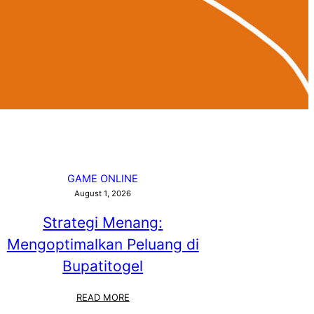
GAME ONLINE
August 1, 2026
Strategi Menang:
Mengoptimalkan Peluang di
Bupatitogel
:
READ MORE
STRATEGI