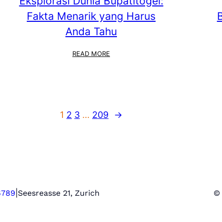
Eksplorasi Dunia Bupatitogel:
Fakta Menarik yang Harus
Anda Tahu
:
READ MORE
EKSPLORASI
DUNIA
BUPATITOGEL:
FAKTA
MENARIK
YANG
1
2
3
…
209
→
HARUS
ANDA
TAHU
|
6789
Seesreasse 21, Zurich
© 