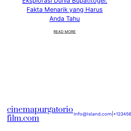
Eksplorasi Dunia Bupatitogel:
Fakta Menarik yang Harus
Anda Tahu
:
READ MORE
EKSPLORASI
DUNIA
BUPATITOGEL:
FAKTA
MENARIK
YANG
HARUS
ANDA
TAHU
cinemapurgatorio
|
info@Island.com
+12345
film.com