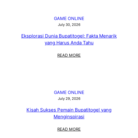
FAKTA
MENARIK
YANG
GAME ONLINE
HARUS
July 30, 2026
ANDA
Eksplorasi Dunia Bupatitogel: Fakta Menarik
TAHU
yang Harus Anda Tahu
:
READ MORE
EKSPLORASI
DUNIA
BUPATITOGEL:
FAKTA
MENARIK
YANG
GAME ONLINE
HARUS
July 29, 2026
ANDA
Kisah Sukses Pemain Bupatitogel yang
TAHU
Menginspirasi
:
READ MORE
KISAH