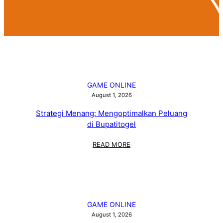
GAME ONLINE
August 1, 2026
Strategi Menang: Mengoptimalkan Peluang
di Bupatitogel
:
READ MORE
STRATEGI
MENANG:
MENGOPTIMALKAN
PELUANG
DI
BUPATITOGEL
GAME ONLINE
August 1, 2026