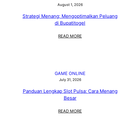
August 1, 2026
Strategi Menang: Mengoptimalkan Peluang
di Bupatitogel
:
READ MORE
STRATEGI
MENANG:
MENGOPTIMALKAN
PELUANG
DI
BUPATITOGEL
GAME ONLINE
July 31, 2026
Panduan Lengkap Slot Pulsa: Cara Menang
Besar
:
READ MORE
PANDUAN
LENGKAP
SLOT
PULSA: