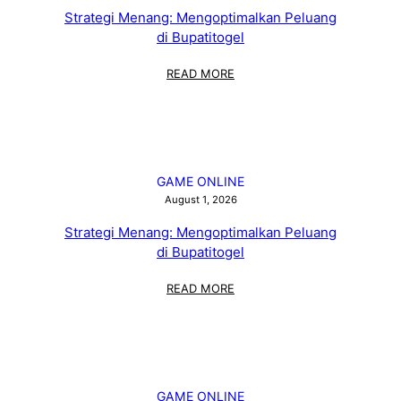
Strategi Menang: Mengoptimalkan Peluang
di Bupatitogel
:
READ MORE
STRATEGI
MENANG:
MENGOPTIMALKAN
PELUANG
DI
BUPATITOGEL
GAME ONLINE
August 1, 2026
Strategi Menang: Mengoptimalkan Peluang
di Bupatitogel
:
READ MORE
STRATEGI
MENANG:
MENGOPTIMALKAN
PELUANG
DI
BUPATITOGEL
GAME ONLINE