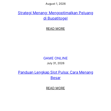
August 1, 2026
Strategi Menang: Mengoptimalkan Peluang
di Bupatitogel
:
READ MORE
STRATEGI
MENANG:
MENGOPTIMALKAN
PELUANG
DI
BUPATITOGEL
GAME ONLINE
July 31, 2026
Panduan Lengkap Slot Pulsa: Cara Menang
Besar
:
READ MORE
PANDUAN
LENGKAP
SLOT
PULSA: