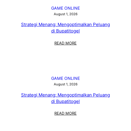
DI
BUPATITOGEL
GAME ONLINE
August 1, 2026
Strategi Menang: Mengoptimalkan Peluang
di Bupatitogel
:
READ MORE
STRATEGI
MENANG:
MENGOPTIMALKAN
PELUANG
DI
BUPATITOGEL
GAME ONLINE
August 1, 2026
Strategi Menang: Mengoptimalkan Peluang
di Bupatitogel
:
READ MORE
STRATEGI
MENANG:
MENGOPTIMALKAN