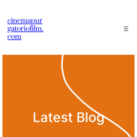
Skip
to
cinemapur
content
gatoriofilm.
com
Latest Blog