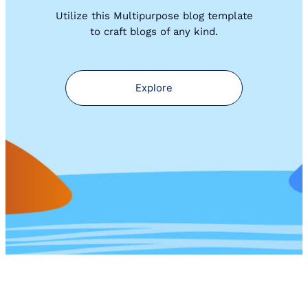
Utilize this Multipurpose blog template
to craft blogs of any kind.
Explore