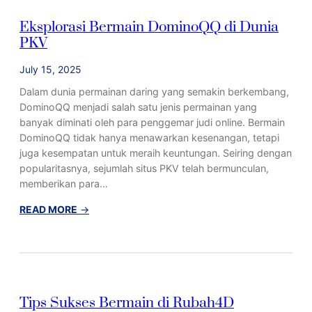
u
Eksplorasi Bermain DominoQQ di Dunia
a
PKV
n
L
July 15, 2025
e
n
Dalam dunia permainan daring yang semakin berkembang,
g
DominoQQ menjadi salah satu jenis permainan yang
k
banyak diminati oleh para penggemar judi online. Bermain
a
DominoQQ tidak hanya menawarkan kesenangan, tetapi
p
juga kesempatan untuk meraih keuntungan. Seiring dengan
S
popularitasnya, sejumlah situs PKV telah bermunculan,
l
memberikan para…
o
t
:
READ MORE
→
O
E
n
k
l
s
i
p
n
l
Tips Sukses Bermain di Rubah4D
e
o