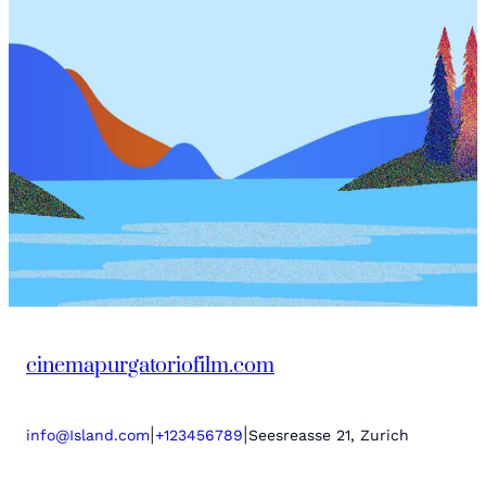
:
S
t
r
a
t
e
g
i
d
a
n
T
i
p
cinemapurgatoriofilm.com
s
|
|
info@Island.com
+123456789
Seesreasse 21, Zurich