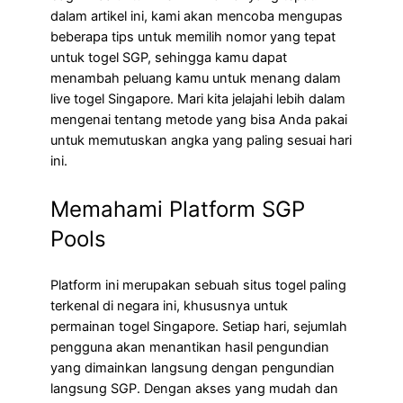
dalam artikel ini, kami akan mencoba mengupas
beberapa tips untuk memilih nomor yang tepat
untuk togel SGP, sehingga kamu dapat
menambah peluang kamu untuk menang dalam
live togel Singapore. Mari kita jelajahi lebih dalam
mengenai tentang metode yang bisa Anda pakai
untuk memutuskan angka yang paling sesuai hari
ini.
Memahami Platform SGP
Pools
Platform ini merupakan sebuah situs togel paling
terkenal di negara ini, khususnya untuk
permainan togel Singapore. Setiap hari, sejumlah
pengguna akan menantikan hasil pengundian
yang dimainkan langsung dengan pengundian
langsung SGP. Dengan akses yang mudah dan