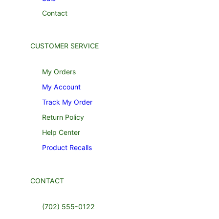
Contact
CUSTOMER SERVICE
My Orders
My Account
Track My Order
Return Policy
Help Center
Product Recalls
CONTACT
(702) 555-0122