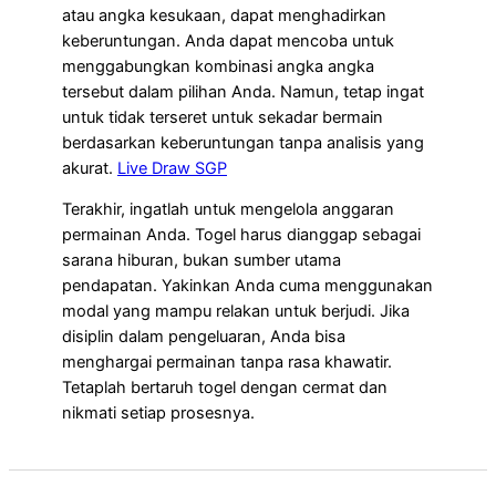
atau angka kesukaan, dapat menghadirkan
keberuntungan. Anda dapat mencoba untuk
menggabungkan kombinasi angka angka
tersebut dalam pilihan Anda. Namun, tetap ingat
untuk tidak terseret untuk sekadar bermain
berdasarkan keberuntungan tanpa analisis yang
akurat.
Live Draw SGP
Terakhir, ingatlah untuk mengelola anggaran
permainan Anda. Togel harus dianggap sebagai
sarana hiburan, bukan sumber utama
pendapatan. Yakinkan Anda cuma menggunakan
modal yang mampu relakan untuk berjudi. Jika
disiplin dalam pengeluaran, Anda bisa
menghargai permainan tanpa rasa khawatir.
Tetaplah bertaruh togel dengan cermat dan
nikmati setiap prosesnya.