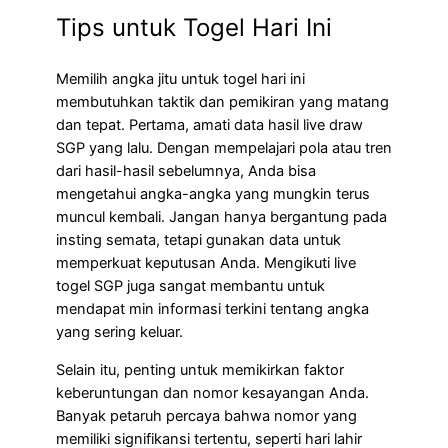
Tips untuk Togel Hari Ini
Memilih angka jitu untuk togel hari ini
membutuhkan taktik dan pemikiran yang matang
dan tepat. Pertama, amati data hasil live draw
SGP yang lalu. Dengan mempelajari pola atau tren
dari hasil-hasil sebelumnya, Anda bisa
mengetahui angka-angka yang mungkin terus
muncul kembali. Jangan hanya bergantung pada
insting semata, tetapi gunakan data untuk
memperkuat keputusan Anda. Mengikuti live
togel SGP juga sangat membantu untuk
mendapat min informasi terkini tentang angka
yang sering keluar.
Selain itu, penting untuk memikirkan faktor
keberuntungan dan nomor kesayangan Anda.
Banyak petaruh percaya bahwa nomor yang
memiliki signifikansi tertentu, seperti hari lahir