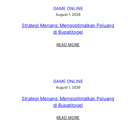
DI
BUPATITOGEL
GAME ONLINE
August 1, 2026
Strategi Menang: Mengoptimalkan Peluang
di Bupatitogel
:
READ MORE
STRATEGI
MENANG:
MENGOPTIMALKAN
PELUANG
DI
BUPATITOGEL
GAME ONLINE
August 1, 2026
Strategi Menang: Mengoptimalkan Peluang
di Bupatitogel
:
READ MORE
STRATEGI
MENANG:
MENGOPTIMALKAN