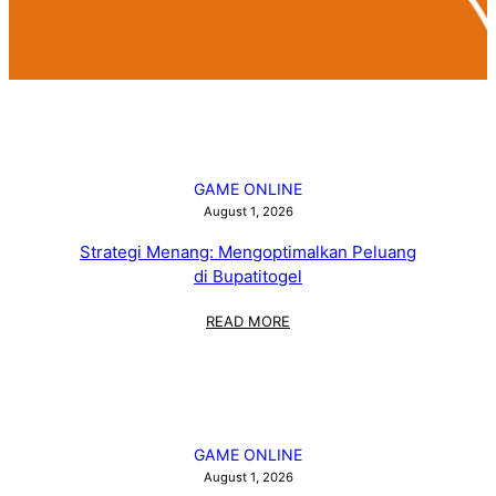
GAME ONLINE
August 1, 2026
Strategi Menang: Mengoptimalkan Peluang
di Bupatitogel
:
READ MORE
STRATEGI
MENANG:
MENGOPTIMALKAN
PELUANG
DI
BUPATITOGEL
GAME ONLINE
August 1, 2026