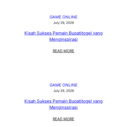
BUPATITOGEL
YANG
MENGINSPIRASI
GAME ONLINE
July 29, 2026
Kisah Sukses Pemain Bupatitogel yang
Menginspirasi
:
READ MORE
KISAH
SUKSES
PEMAIN
BUPATITOGEL
YANG
MENGINSPIRASI
GAME ONLINE
July 29, 2026
Kisah Sukses Pemain Bupatitogel yang
Menginspirasi
:
READ MORE
KISAH