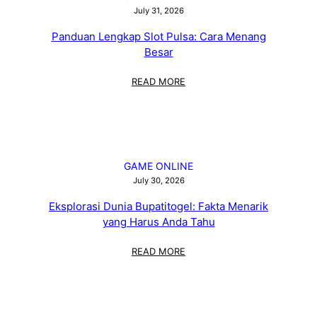
BESAR
July 31, 2026
Panduan Lengkap Slot Pulsa: Cara Menang
Besar
:
READ MORE
PANDUAN
LENGKAP
SLOT
PULSA:
CARA
MENANG
GAME ONLINE
BESAR
July 30, 2026
Eksplorasi Dunia Bupatitogel: Fakta Menarik
yang Harus Anda Tahu
:
READ MORE
EKSPLORASI
DUNIA
BUPATITOGEL:
FAKTA