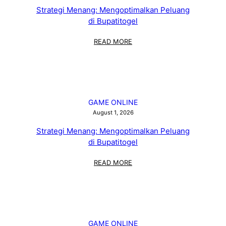
Strategi Menang: Mengoptimalkan Peluang
di Bupatitogel
:
READ MORE
STRATEGI
MENANG:
MENGOPTIMALKAN
PELUANG
DI
BUPATITOGEL
GAME ONLINE
August 1, 2026
Strategi Menang: Mengoptimalkan Peluang
di Bupatitogel
:
READ MORE
STRATEGI
MENANG:
MENGOPTIMALKAN
PELUANG
DI
BUPATITOGEL
GAME ONLINE