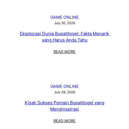
FAKTA
MENARIK
YANG
GAME ONLINE
HARUS
July 30, 2026
ANDA
Eksplorasi Dunia Bupatitogel: Fakta Menarik
TAHU
yang Harus Anda Tahu
:
READ MORE
EKSPLORASI
DUNIA
BUPATITOGEL:
FAKTA
MENARIK
YANG
GAME ONLINE
HARUS
July 29, 2026
ANDA
Kisah Sukses Pemain Bupatitogel yang
TAHU
Menginspirasi
:
READ MORE
KISAH