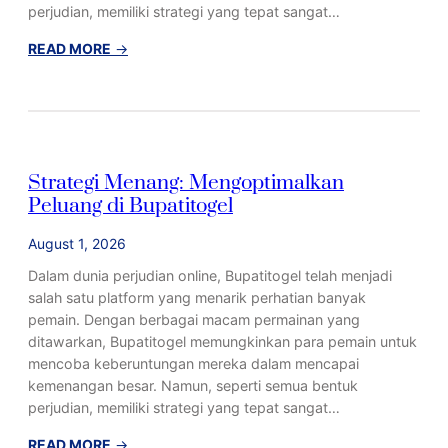
b
M
perjudian, memiliki strategi yang tepat sangat…
u
e
u
n
:
READ MORE
→
n
g
S
t
o
t
u
p
r
k
t
a
P
i
t
Strategi Menang: Mengoptimalkan
e
m
e
Peluang di Bupatitogel
m
a
g
u
l
i
August 1, 2026
l
k
M
a
a
e
Dalam dunia perjudian online, Bupatitogel telah menjadi
n
n
salah satu platform yang menarik perhatian banyak
P
a
pemain. Dengan berbagai macam permainan yang
e
n
ditawarkan, Bupatitogel memungkinkan para pemain untuk
l
g
mencoba keberuntungan mereka dalam mencapai
u
:
kemenangan besar. Namun, seperti semua bentuk
a
M
perjudian, memiliki strategi yang tepat sangat…
n
e
g
n
:
READ MORE
→