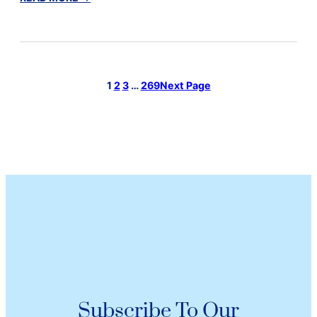
d
g
S
i
o
t
B
p
r
u
t
a
p
i
t
1
2
3
…
269
Next Page
a
m
e
t
a
g
i
l
i
t
k
M
o
a
e
g
n
n
e
P
a
l
e
n
l
g
u
:
a
M
n
e
g
n
d
g
Subscribe To Our
i
o