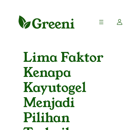
Lima Faktor
Kenapa
Kayutogel
Menjadi
Pilihan