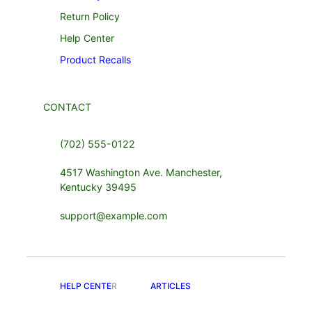
Return Policy
Help Center
Product Recalls
CONTACT
(702) 555-0122
4517 Washington Ave. Manchester,
Kentucky 39495
support@example.com
HELP CENTE
R
ARTICLES