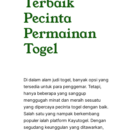
Terbaik
Pecinta
Permainan
Togel
Di dalam alam judi togel, banyak opsi yang
tersedia untuk para penggemar. Tetapi,
hanya beberapa yang sanggup
menggugah minat dan meraih sesuatu
yang dipercaya pecinta togel dengan baik.
Salah satu yang nampak berkembang
populer ialah platform Kayutogel. Dengan
segudang keunggulan yang ditawarkan,