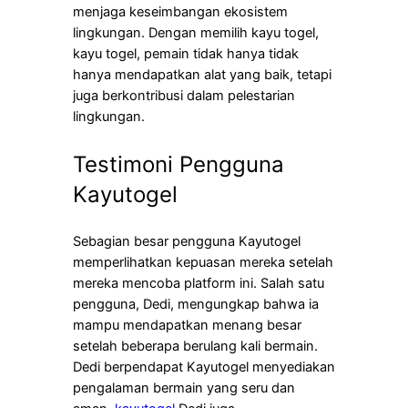
menjaga keseimbangan ekosistem
lingkungan. Dengan memilih kayu togel,
kayu togel, pemain tidak hanya tidak
hanya mendapatkan alat yang baik, tetapi
juga berkontribusi dalam pelestarian
lingkungan.
Testimoni Pengguna
Kayutogel
Sebagian besar pengguna Kayutogel
memperlihatkan kepuasan mereka setelah
mereka mencoba platform ini. Salah satu
pengguna, Dedi, mengungkap bahwa ia
mampu mendapatkan menang besar
setelah beberapa berulang kali bermain.
Dedi berpendapat Kayutogel menyediakan
pengalaman bermain yang seru dan