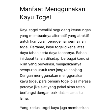
Manfaat Menggunakan
Kayu Togel
Kayu togel memiliki segudang keuntungan
yang membuatnya alternatif yang atraktif
untuk kumpulan penggemar permainan
togel. Pertama, kayu togel dikenal atas
daya tahan serta daya tahannya. Bahan
ini dapat tahan dihadapi berbagai kondisi
iklim yang bervariasi, menjadikannya
sempurna untuk user jangka panjang.
Dengan menggunakan menggunakan
kayu togel, para pemain togel bisa merasa
percaya jika alat yang pakai akan tetap
berfungsi dengan baik dalam lama itu
lama.
Yang kedua, togel kayu juga memberikan