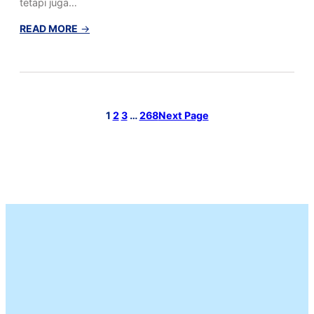
tetapi juga…
g
o
B
t
:
READ MORE
→
e
P
E
s
u
k
a
l
s
r
s
p
a
l
1
2
3
…
268
Next Page
:
o
C
r
a
a
r
s
a
i
M
D
e
u
n
n
a
i
n
a
g
B
B
u
e
p