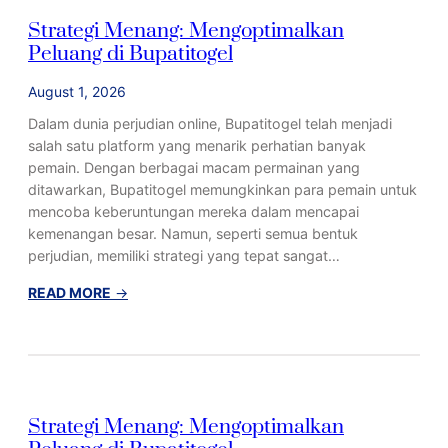
i
t
Strategi Menang: Mengoptimalkan
m
e
Peluang di Bupatitogel
a
g
l
i
August 1, 2026
k
M
a
e
Dalam dunia perjudian online, Bupatitogel telah menjadi
n
n
salah satu platform yang menarik perhatian banyak
P
a
pemain. Dengan berbagai macam permainan yang
e
n
ditawarkan, Bupatitogel memungkinkan para pemain untuk
l
g
mencoba keberuntungan mereka dalam mencapai
u
:
kemenangan besar. Namun, seperti semua bentuk
a
M
perjudian, memiliki strategi yang tepat sangat…
n
e
g
n
:
READ MORE
→
d
g
S
i
o
t
B
p
r
u
t
a
p
i
t
Strategi Menang: Mengoptimalkan
a
m
e
t
a
g