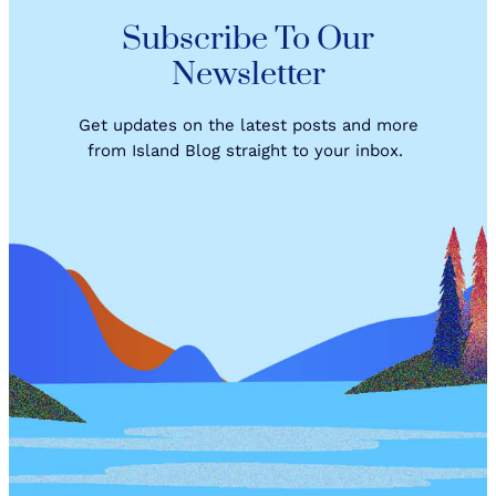
s
a
Subscribe To Our
a
t
r
i
Newsletter
t
o
Get updates on the latest posts and more
g
from Island Blog straight to your inbox.
e
l
:
F
a
k
t
a
M
e
n
a
r
i