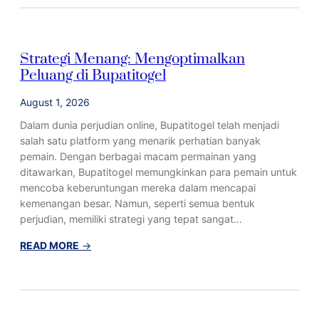
r
a
t
Strategi Menang: Mengoptimalkan
e
Peluang di Bupatitogel
g
i
August 1, 2026
M
e
Dalam dunia perjudian online, Bupatitogel telah menjadi
n
salah satu platform yang menarik perhatian banyak
a
pemain. Dengan berbagai macam permainan yang
n
ditawarkan, Bupatitogel memungkinkan para pemain untuk
g
mencoba keberuntungan mereka dalam mencapai
:
kemenangan besar. Namun, seperti semua bentuk
M
perjudian, memiliki strategi yang tepat sangat…
e
n
:
READ MORE
→
g
S
o
t
p
r
t
a