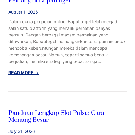
Peluang di Bupatitogel
i
l
i
August 1, 2026
t
k
M
o
a
e
Dalam dunia perjudian online, Bupatitogel telah menjadi
g
n
n
salah satu platform yang menarik perhatian banyak
e
P
a
pemain. Dengan berbagai macam permainan yang
l
e
n
ditawarkan, Bupatitogel memungkinkan para pemain untuk
l
g
mencoba keberuntungan mereka dalam mencapai
u
:
kemenangan besar. Namun, seperti semua bentuk
a
M
perjudian, memiliki strategi yang tepat sangat…
n
e
g
n
:
READ MORE
→
d
g
S
i
o
t
B
p
r
u
t
a
p
i
t
Panduan Lengkap Slot Pulsa: Cara
a
m
e
Menang Besar
t
a
g
i
l
i
July 31, 2026
t
k
M