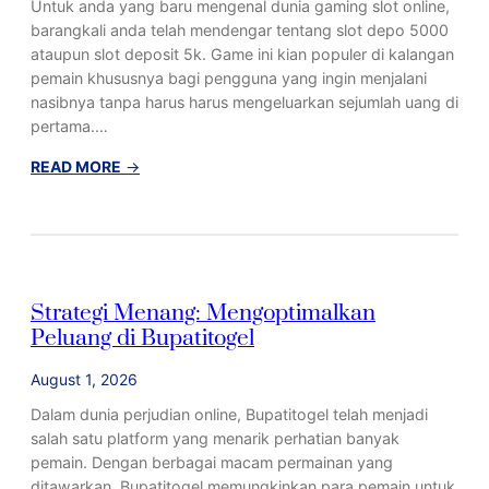
Untuk anda yang baru mengenal dunia gaming slot online,
l
l
o
barangkali anda telah mendengar tentang slot depo 5000
a
i
t
ataupun slot deposit 5k. Game ini kian populer di kalangan
m
D
pemain khususnya bagi pengguna yang ingin menjalani
a
e
nasibnya tanpa harus harus mengeluarkan sejumlah uang di
r
p
pertama.…
i
o
b
s
:
READ MORE
→
u
i
P
u
t
a
n
l
n
t
i
d
u
m
u
Strategi Menang: Mengoptimalkan
k
a
a
Peluang di Bupatitogel
P
r
n
e
i
P
August 1, 2026
m
b
e
u
u
r
Dalam dunia perjudian online, Bupatitogel telah menjadi
l
u
m
salah satu platform yang menarik perhatian banyak
a
n
a
pemain. Dengan berbagai macam permainan yang
t
i
ditawarkan, Bupatitogel memungkinkan para pemain untuk