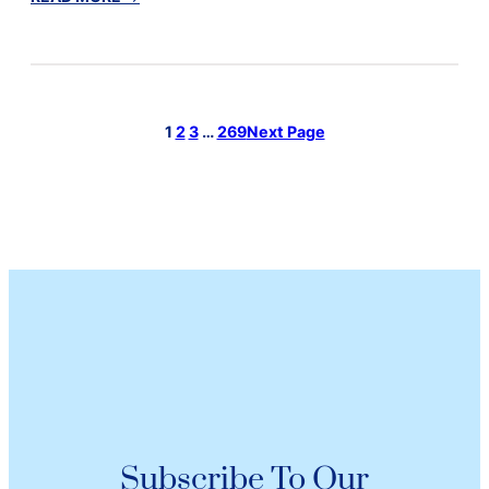
d
g
S
i
o
t
B
p
r
u
t
a
p
i
t
1
2
3
…
269
Next Page
a
m
e
t
a
g
i
l
i
t
k
M
o
a
e
g
n
n
e
P
a
l
e
n
l
g
u
:
a
M
n
e
g
n
d
g
Subscribe To Our
i
o