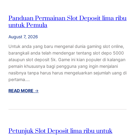
d
u
Panduan Permainan Slot Deposit lima ribu
a
untuk Pemula
n
P
August 7, 2026
e
r
Untuk anda yang baru mengenal dunia gaming slot online,
m
barangkali anda telah mendengar tentang slot depo 5000
a
ataupun slot deposit 5k. Game ini kian populer di kalangan
i
pemain khususnya bagi pengguna yang ingin menjalani
n
nasibnya tanpa harus harus mengeluarkan sejumlah uang di
a
pertama.…
n
S
:
READ MORE
→
l
P
o
a
t
n
D
d
e
u
Petunjuk Slot Deposit lima ribu untuk
p
a