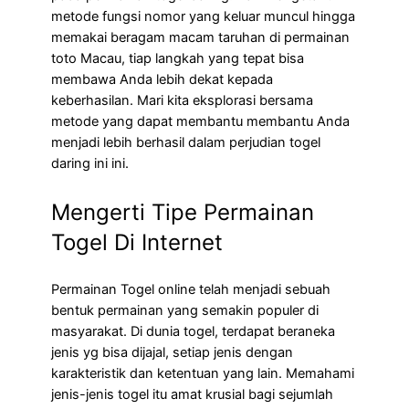
metode fungsi nomor yang keluar muncul hingga
memakai beragam macam taruhan di permainan
toto Macau, tiap langkah yang tepat bisa
membawa Anda lebih dekat kepada
keberhasilan. Mari kita eksplorasi bersama
metode yang dapat membantu membantu Anda
menjadi lebih berhasil dalam perjudian togel
daring ini ini.
Mengerti Tipe Permainan
Togel Di Internet
Permainan Togel online telah menjadi sebuah
bentuk permainan yang semakin populer di
masyarakat. Di dunia togel, terdapat beraneka
jenis yg bisa dijajal, setiap jenis dengan
karakteristik dan ketentuan yang lain. Memahami
jenis-jenis togel itu amat krusial bagi sejumlah