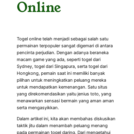
Online
Togel online telah menjadi sebagai salah satu
permainan terpopuler sangat digemari di antara
pencinta perjudian. Dengan adanya beraneka
macam game yang ada, seperti togel dari
Sydney, togel dari Singapura, serta togel dari
Hongkong, pemain saat ini memiliki banyak
pilihan untuk meningkatkan peluang mereka
untuk mendapatkan kemenangan. Satu situs
yang direkomendasikan yaitu jenius toto, yang
menawarkan sensasi bermain yang aman aman
serta mengasyikkan.
Dalam artikel ini, kita akan membahas diskusikan
taktik jitu dalam menambah peluang menang
pada permainan togel daring. Dari mengetahui