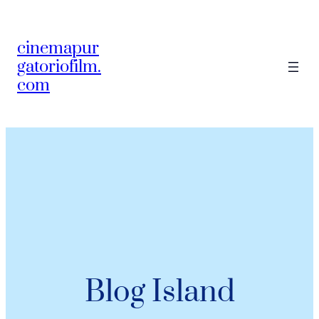
Skip
to
cinemapur
content
gatoriofilm.
com
Blog Island