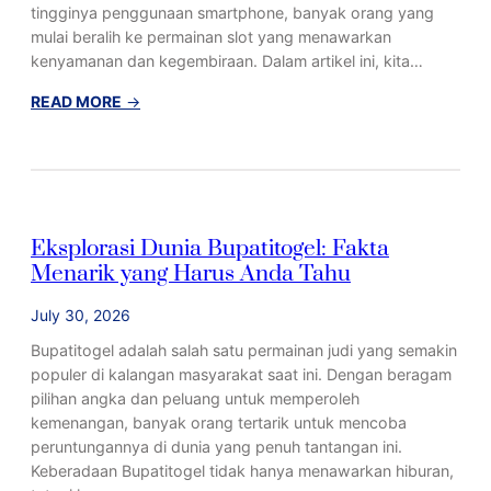
e
P
a
tingginya penggunaan smartphone, banyak orang yang
l
e
p
mulai beralih ke permainan slot yang menawarkan
l
S
kenyamanan dan kegembiraan. Dalam artikel ini, kita…
u
l
a
o
:
READ MORE
→
n
t
P
g
P
a
d
u
n
i
l
d
B
s
u
Eksplorasi Dunia Bupatitogel: Fakta
u
a
a
Menarik yang Harus Anda Tahu
p
:
n
a
C
L
July 30, 2026
t
a
e
i
r
n
Bupatitogel adalah salah satu permainan judi yang semakin
t
a
g
populer di kalangan masyarakat saat ini. Dengan beragam
o
M
k
pilihan angka dan peluang untuk memperoleh
g
e
a
kemenangan, banyak orang tertarik untuk mencoba
e
n
p
peruntungannya di dunia yang penuh tantangan ini.
l
a
S
Keberadaan Bupatitogel tidak hanya menawarkan hiburan,
n
l