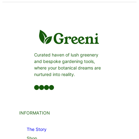
Curated haven of lush greenery
and bespoke gardening tools,
where your botanical dreams are
nurtured into reality.
Facebook
LinkedIn
Twitter
YouTube
INFORMATION
The Story
Shop