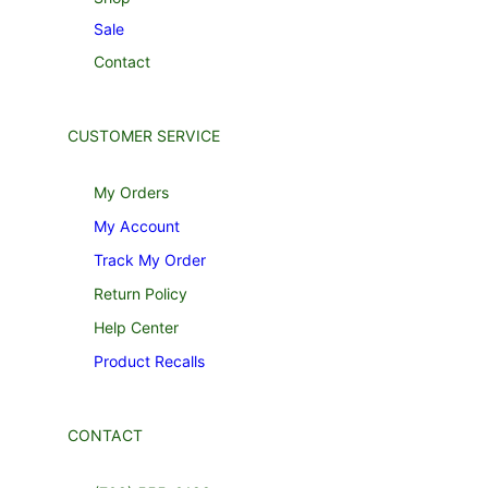
Sale
Contact
CUSTOMER SERVICE
My Orders
My Account
Track My Order
Return Policy
Help Center
Product Recalls
CONTACT