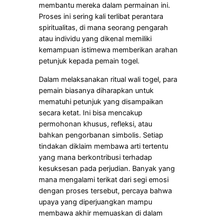
membantu mereka dalam permainan ini.
Proses ini sering kali terlibat perantara
spiritualitas, di mana seorang pengarah
atau individu yang dikenal memiliki
kemampuan istimewa memberikan arahan
petunjuk kepada pemain togel.
Dalam melaksanakan ritual wali togel, para
pemain biasanya diharapkan untuk
mematuhi petunjuk yang disampaikan
secara ketat. Ini bisa mencakup
permohonan khusus, refleksi, atau
bahkan pengorbanan simbolis. Setiap
tindakan diklaim membawa arti tertentu
yang mana berkontribusi terhadap
kesuksesan pada perjudian. Banyak yang
mana mengalami terikat dari segi emosi
dengan proses tersebut, percaya bahwa
upaya yang diperjuangkan mampu
membawa akhir memuaskan di dalam