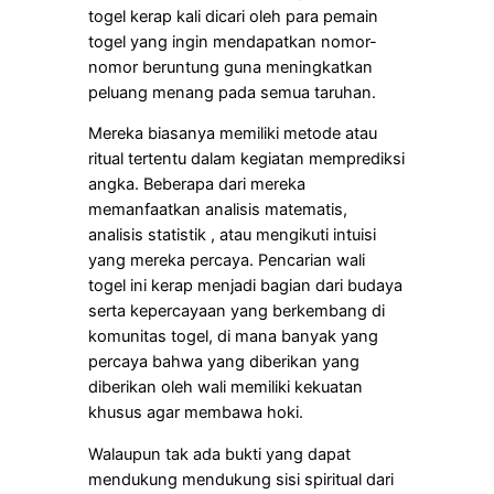
togel kerap kali dicari oleh para pemain
togel yang ingin mendapatkan nomor-
nomor beruntung guna meningkatkan
peluang menang pada semua taruhan.
Mereka biasanya memiliki metode atau
ritual tertentu dalam kegiatan memprediksi
angka. Beberapa dari mereka
memanfaatkan analisis matematis,
analisis statistik , atau mengikuti intuisi
yang mereka percaya. Pencarian wali
togel ini kerap menjadi bagian dari budaya
serta kepercayaan yang berkembang di
komunitas togel, di mana banyak yang
percaya bahwa yang diberikan yang
diberikan oleh wali memiliki kekuatan
khusus agar membawa hoki.
Walaupun tak ada bukti yang dapat
mendukung mendukung sisi spiritual dari