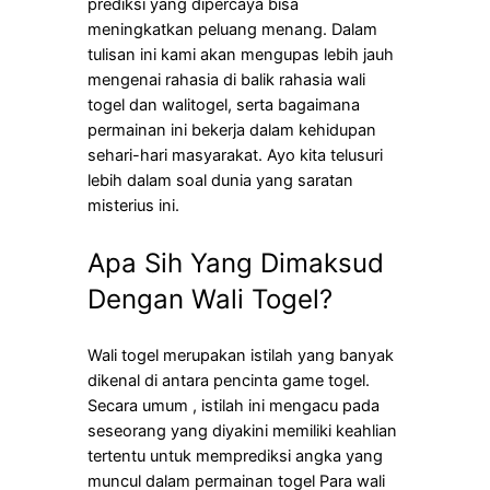
prediksi yang dipercaya bisa
meningkatkan peluang menang. Dalam
tulisan ini kami akan mengupas lebih jauh
mengenai rahasia di balik rahasia wali
togel dan walitogel, serta bagaimana
permainan ini bekerja dalam kehidupan
sehari-hari masyarakat. Ayo kita telusuri
lebih dalam soal dunia yang saratan
misterius ini.
Apa Sih Yang Dimaksud
Dengan Wali Togel?
Wali togel merupakan istilah yang banyak
dikenal di antara pencinta game togel.
Secara umum , istilah ini mengacu pada
seseorang yang diyakini memiliki keahlian
tertentu untuk memprediksi angka yang
muncul dalam permainan togel Para wali