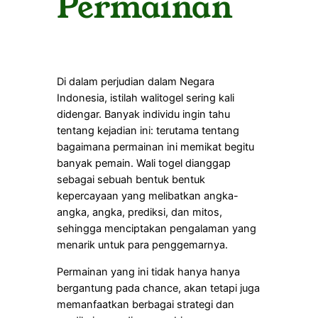
Permainan
Di dalam perjudian dalam Negara
Indonesia, istilah walitogel sering kali
didengar. Banyak individu ingin tahu
tentang kejadian ini: terutama tentang
bagaimana permainan ini memikat begitu
banyak pemain. Wali togel dianggap
sebagai sebuah bentuk bentuk
kepercayaan yang melibatkan angka-
angka, angka, prediksi, dan mitos,
sehingga menciptakan pengalaman yang
menarik untuk para penggemarnya.
Permainan yang ini tidak hanya hanya
bergantung pada chance, akan tetapi juga
memanfaatkan berbagai strategi dan