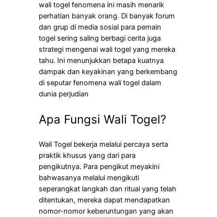
wali togel fenomena ini masih menarik
perhatian banyak orang. Di banyak forum
dan grup di media sosial para pemain
togel sering saling berbagi cerita juga
strategi mengenai wali togel yang mereka
tahu. Ini menunjukkan betapa kuatnya
dampak dan keyakinan yang berkembang
di seputar fenomena wali togel dalam
dunia perjudian
Apa Fungsi Wali Togel?
Wali Togel bekerja melalui percaya serta
praktik khusus yang dari para
pengikutnya. Para pengikut meyakini
bahwasanya melalui mengikuti
seperangkat langkah dan ritual yang telah
ditentukan, mereka dapat mendapatkan
nomor-nomor keberuntungan yang akan