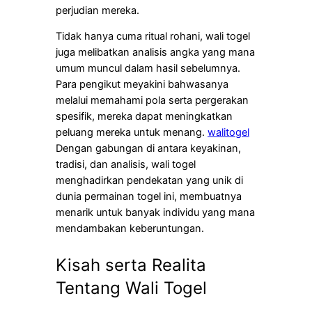
perjudian mereka.
Tidak hanya cuma ritual rohani, wali togel
juga melibatkan analisis angka yang mana
umum muncul dalam hasil sebelumnya.
Para pengikut meyakini bahwasanya
melalui memahami pola serta pergerakan
spesifik, mereka dapat meningkatkan
peluang mereka untuk menang.
walitogel
Dengan gabungan di antara keyakinan,
tradisi, dan analisis, wali togel
menghadirkan pendekatan yang unik di
dunia permainan togel ini, membuatnya
menarik untuk banyak individu yang mana
mendambakan keberuntungan.
Kisah serta Realita
Tentang Wali Togel