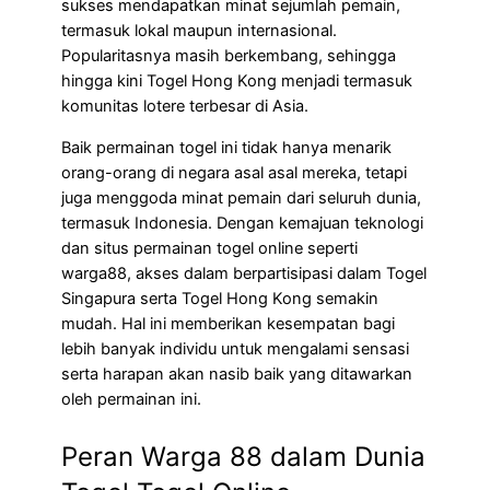
sukses mendapatkan minat sejumlah pemain,
termasuk lokal maupun internasional.
Popularitasnya masih berkembang, sehingga
hingga kini Togel Hong Kong menjadi termasuk
komunitas lotere terbesar di Asia.
Baik permainan togel ini tidak hanya menarik
orang-orang di negara asal asal mereka, tetapi
juga menggoda minat pemain dari seluruh dunia,
termasuk Indonesia. Dengan kemajuan teknologi
dan situs permainan togel online seperti
warga88, akses dalam berpartisipasi dalam Togel
Singapura serta Togel Hong Kong semakin
mudah. Hal ini memberikan kesempatan bagi
lebih banyak individu untuk mengalami sensasi
serta harapan akan nasib baik yang ditawarkan
oleh permainan ini.
Peran Warga 88 dalam Dunia