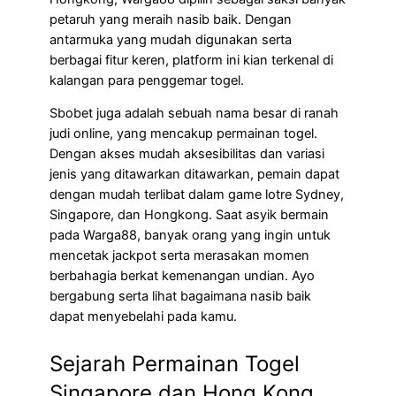
petaruh yang meraih nasib baik. Dengan
antarmuka yang mudah digunakan serta
berbagai fitur keren, platform ini kian terkenal di
kalangan para penggemar togel.
Sbobet juga adalah sebuah nama besar di ranah
judi online, yang mencakup permainan togel.
Dengan akses mudah aksesibilitas dan variasi
jenis yang ditawarkan ditawarkan, pemain dapat
dengan mudah terlibat dalam game lotre Sydney,
Singapore, dan Hongkong. Saat asyik bermain
pada Warga88, banyak orang yang ingin untuk
mencetak jackpot serta merasakan momen
berbahagia berkat kemenangan undian. Ayo
bergabung serta lihat bagaimana nasib baik
dapat menyebelahi pada kamu.
Sejarah Permainan Togel
Singapore dan Hong Kong