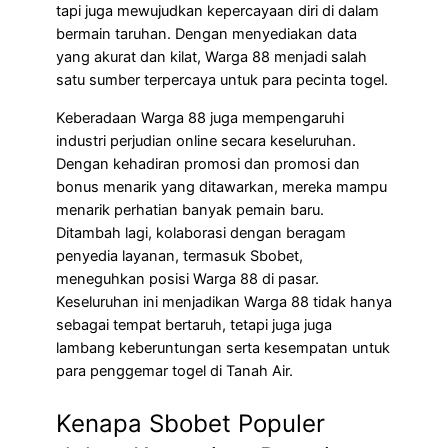
tapi juga mewujudkan kepercayaan diri di dalam
bermain taruhan. Dengan menyediakan data
yang akurat dan kilat, Warga 88 menjadi salah
satu sumber terpercaya untuk para pecinta togel.
Keberadaan Warga 88 juga mempengaruhi
industri perjudian online secara keseluruhan.
Dengan kehadiran promosi dan promosi dan
bonus menarik yang ditawarkan, mereka mampu
menarik perhatian banyak pemain baru.
Ditambah lagi, kolaborasi dengan beragam
penyedia layanan, termasuk Sbobet,
meneguhkan posisi Warga 88 di pasar.
Keseluruhan ini menjadikan Warga 88 tidak hanya
sebagai tempat bertaruh, tetapi juga juga
lambang keberuntungan serta kesempatan untuk
para penggemar togel di Tanah Air.
Kenapa Sbobet Populer