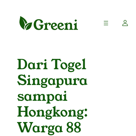
Dari Togel
Singapura
sampai
Hongkong:
Warga 88