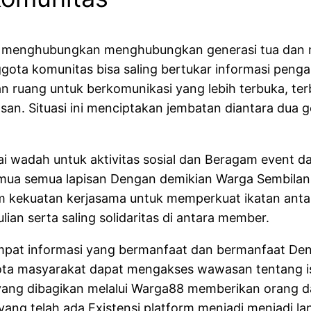
 menghubungkan menghubungkan generasi tua dan m
ggota komunitas bisa saling bertukar informasi peng
ruang untuk berkomunikasi yang lebih terbuka, terbu
. Situasi ini menciptakan jembatan diantara dua ge
i wadah untuk aktivitas sosial dan Beragam event dan 
 semua semua lapisan Dengan demikian Warga Sembilan
m kekuatan kerjasama untuk memperkuat ikatan antar 
an serta saling solidaritas di antara member.
pat informasi yang bermanfaat dan bermanfaat Denga
ta masyarakat dapat mengakses wawasan tentang isu-
i yang dibagikan melalui Warga88 memberikan orang 
 yang telah ada Existensi platform menjadi menjadi