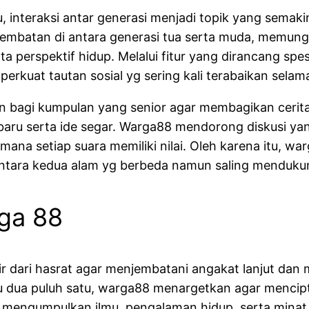
, interaksi antar generasi menjadi topik yang semaki
jembatan di antara generasi tua serta muda, memung
a perspektif hidup. Melalui fitur yang dirancang sp
rkuat tautan sosial yg sering kali terabaikan selam
 bagi kumpulan yang senior agar membagikan cerit
baru serta ide segar. Warga88 mendorong diskusi yan
ana setiap suara memiliki nilai. Oleh karena itu, wa
ntara kedua alam yg berbeda namun saling menduku
rga 88
 dari hasrat agar menjembatani angakat lanjut dan 
u dua puluh satu, warga88 menargetkan agar mencipt
a mengumpulkan ilmu, pengalaman hidup, serta minat.