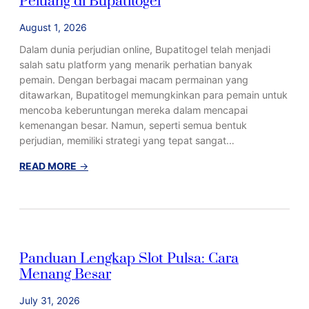
Peluang di Bupatitogel
i
l
i
August 1, 2026
t
k
M
o
a
e
Dalam dunia perjudian online, Bupatitogel telah menjadi
g
n
n
salah satu platform yang menarik perhatian banyak
e
P
a
pemain. Dengan berbagai macam permainan yang
l
e
n
ditawarkan, Bupatitogel memungkinkan para pemain untuk
l
g
mencoba keberuntungan mereka dalam mencapai
u
:
kemenangan besar. Namun, seperti semua bentuk
a
M
perjudian, memiliki strategi yang tepat sangat…
n
e
g
n
:
READ MORE
→
d
g
S
i
o
t
B
p
r
u
t
a
p
i
t
Panduan Lengkap Slot Pulsa: Cara
a
m
e
Menang Besar
t
a
g
i
l
i
July 31, 2026
t
k
M