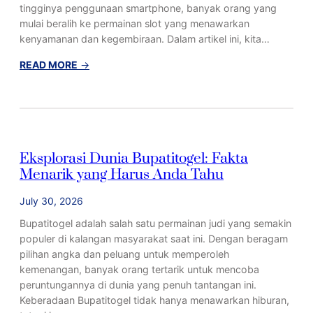
e
P
a
tingginya penggunaan smartphone, banyak orang yang
l
e
p
mulai beralih ke permainan slot yang menawarkan
l
S
kenyamanan dan kegembiraan. Dalam artikel ini, kita…
u
l
a
o
:
READ MORE
→
n
t
P
g
P
a
d
u
n
i
l
d
B
s
u
Eksplorasi Dunia Bupatitogel: Fakta
u
a
a
Menarik yang Harus Anda Tahu
p
:
n
a
C
L
July 30, 2026
t
a
e
i
r
n
Bupatitogel adalah salah satu permainan judi yang semakin
t
a
g
populer di kalangan masyarakat saat ini. Dengan beragam
o
M
k
pilihan angka dan peluang untuk memperoleh
g
e
a
kemenangan, banyak orang tertarik untuk mencoba
e
n
p
peruntungannya di dunia yang penuh tantangan ini.
l
a
S
Keberadaan Bupatitogel tidak hanya menawarkan hiburan,
n
l