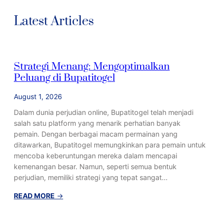
Latest Articles
Strategi Menang: Mengoptimalkan
Peluang di Bupatitogel
August 1, 2026
Dalam dunia perjudian online, Bupatitogel telah menjadi
salah satu platform yang menarik perhatian banyak
pemain. Dengan berbagai macam permainan yang
ditawarkan, Bupatitogel memungkinkan para pemain untuk
mencoba keberuntungan mereka dalam mencapai
kemenangan besar. Namun, seperti semua bentuk
perjudian, memiliki strategi yang tepat sangat…
:
READ MORE
→
S
t