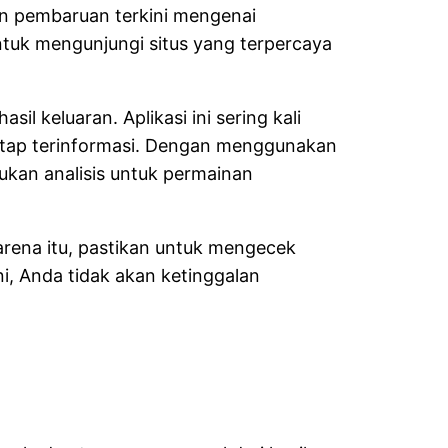
kan pembaruan terkini mengenai
ntuk mengunjungi situs yang terpercaya
il keluaran. Aplikasi ini sering kali
etap terinformasi. Dengan menggunakan
ukan analisis untuk permainan
rena itu, pastikan untuk mengecek
i, Anda tidak akan ketinggalan