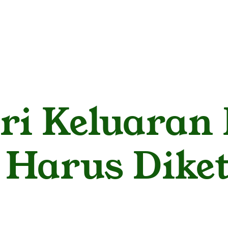
ri Keluaran
 Harus Dike