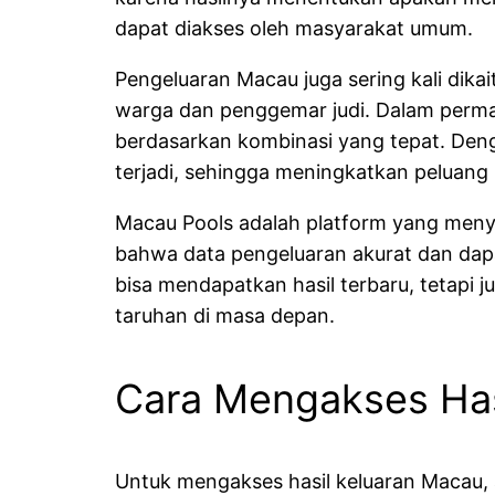
dapat diakses oleh masyarakat umum.
Pengeluaran Macau juga sering kali dik
warga dan penggemar judi. Dalam perma
berdasarkan kombinasi yang tepat. Deng
terjadi, sehingga meningkatkan peluang
Macau Pools adalah platform yang menye
bahwa data pengeluaran akurat dan dapa
bisa mendapatkan hasil terbaru, tetapi
taruhan di masa depan.
Cara Mengakses Has
Untuk mengakses hasil keluaran Macau, 