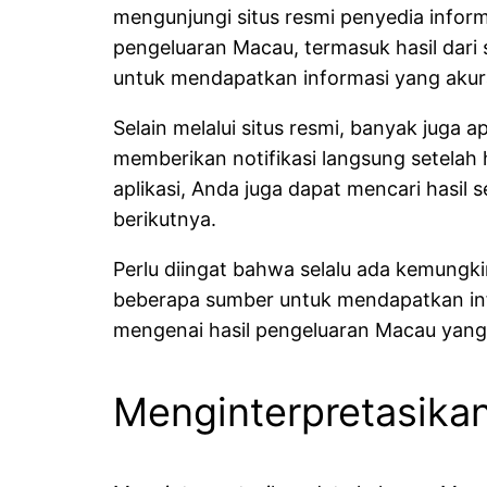
mengunjungi situs resmi penyedia inform
pengeluaran Macau, termasuk hasil dari
untuk mendapatkan informasi yang akur
Selain melalui situs resmi, banyak juga a
memberikan notifikasi langsung setela
aplikasi, Anda juga dapat mencari hasil
berikutnya.
Perlu diingat bahwa selalu ada kemungk
beberapa sumber untuk mendapatkan info
mengenai hasil pengeluaran Macau yang 
Menginterpretasikan