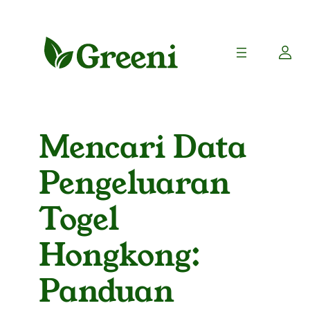
Mencari Data
Pengeluaran
Togel
Hongkong:
Panduan