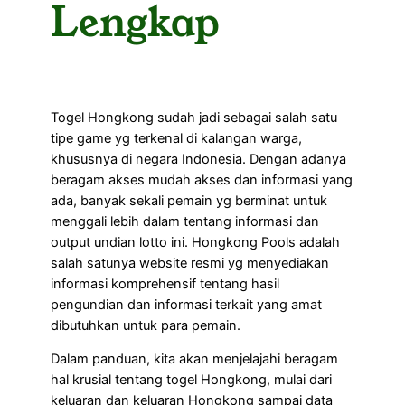
Lengkap
Togel Hongkong sudah jadi sebagai salah satu
tipe game yg terkenal di kalangan warga,
khususnya di negara Indonesia. Dengan adanya
beragam akses mudah akses dan informasi yang
ada, banyak sekali pemain yg berminat untuk
menggali lebih dalam tentang informasi dan
output undian lotto ini. Hongkong Pools adalah
salah satunya website resmi yg menyediakan
informasi komprehensif tentang hasil
pengundian dan informasi terkait yang amat
dibutuhkan untuk para pemain.
Dalam panduan, kita akan menjelajahi beragam
hal krusial tentang togel Hongkong, mulai dari
keluaran dan keluaran Hongkong sampai data