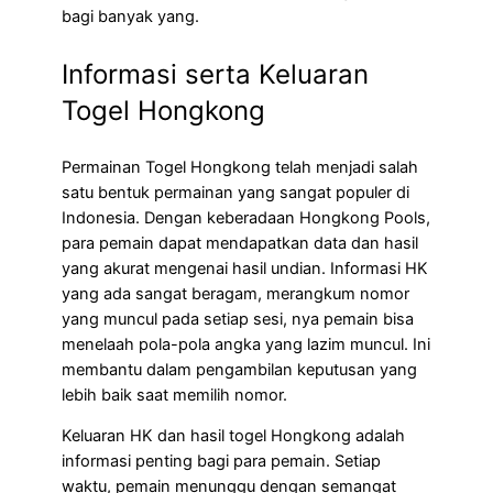
bagi banyak yang.
Informasi serta Keluaran
Togel Hongkong
Permainan Togel Hongkong telah menjadi salah
satu bentuk permainan yang sangat populer di
Indonesia. Dengan keberadaan Hongkong Pools,
para pemain dapat mendapatkan data dan hasil
yang akurat mengenai hasil undian. Informasi HK
yang ada sangat beragam, merangkum nomor
yang muncul pada setiap sesi, nya pemain bisa
menelaah pola-pola angka yang lazim muncul. Ini
membantu dalam pengambilan keputusan yang
lebih baik saat memilih nomor.
Keluaran HK dan hasil togel Hongkong adalah
informasi penting bagi para pemain. Setiap
waktu, pemain menunggu dengan semangat