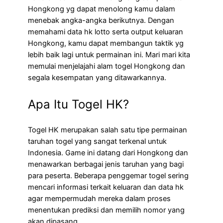
Hongkong yg dapat menolong kamu dalam
menebak angka-angka berikutnya. Dengan
memahami data hk lotto serta output keluaran
Hongkong, kamu dapat membangun taktik yg
lebih baik lagi untuk permainan ini. Mari mari kita
memulai menjelajahi alam togel Hongkong dan
segala kesempatan yang ditawarkannya.
Apa Itu Togel HK?
Togel HK merupakan salah satu tipe permainan
taruhan togel yang sangat terkenal untuk
Indonesia. Game ini datang dari Hongkong dan
menawarkan berbagai jenis taruhan yang bagi
para peserta. Beberapa penggemar togel sering
mencari informasi terkait keluaran dan data hk
agar mempermudah mereka dalam proses
menentukan prediksi dan memilih nomor yang
akan dipasang.