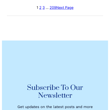
Pulsa:
Cara
1
2
3
…
209
Next Page
Menang
Besar
Subscribe To Our
Newsletter
Get updates on the latest posts and more