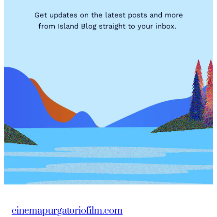
Get updates on the latest posts and more
from Island Blog straight to your inbox.
cinemapurgatoriofilm.com