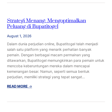
r
a
t
Strategi Menang: Mengoptimalkan
e
Peluang di Bupatitogel
g
i
August 1, 2026
M
e
Dalam dunia perjudian online, Bupatitogel telah menjadi
n
salah satu platform yang menarik perhatian banyak
a
pemain. Dengan berbagai macam permainan yang
n
ditawarkan, Bupatitogel memungkinkan para pemain untuk
g
mencoba keberuntungan mereka dalam mencapai
:
kemenangan besar. Namun, seperti semua bentuk
M
perjudian, memiliki strategi yang tepat sangat…
e
n
:
READ MORE
→
g
S
o
t
p
r
t
a