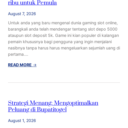
ribu untuk Pemula
o
u
s
k
August 7, 2026
i
S
t
l
Untuk anda yang baru mengenal dunia gaming slot online,
l
o
barangkali anda telah mendengar tentang slot depo 5000
i
t
ataupun slot deposit 5k. Game ini kian populer di kalangan
m
D
pemain khususnya bagi pengguna yang ingin menjalani
a
e
nasibnya tanpa harus harus mengeluarkan sejumlah uang di
r
p
pertama.…
i
o
b
s
:
READ MORE
→
u
i
P
u
t
a
n
l
n
t
i
d
u
m
u
Strategi Menang: Mengoptimalkan
k
a
a
Peluang di Bupatitogel
P
r
n
e
i
P
August 1, 2026
m
b
e
u
u
r