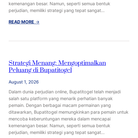
u
:
kemenangan besar. Namun, seperti semua bentuk
a
M
perjudian, memiliki strategi yang tepat sangat…
n
e
g
n
:
READ MORE
→
d
g
S
i
o
t
B
p
r
u
t
a
p
i
t
Strategi Menang: Mengoptimalkan
a
m
e
Peluang di Bupatitogel
t
a
g
i
l
i
August 1, 2026
t
k
M
o
a
e
Dalam dunia perjudian online, Bupatitogel telah menjadi
g
n
n
salah satu platform yang menarik perhatian banyak
e
P
a
pemain. Dengan berbagai macam permainan yang
l
e
n
ditawarkan, Bupatitogel memungkinkan para pemain untuk
l
g
mencoba keberuntungan mereka dalam mencapai
u
:
kemenangan besar. Namun, seperti semua bentuk
a
M
perjudian, memiliki strategi yang tepat sangat…
n
e