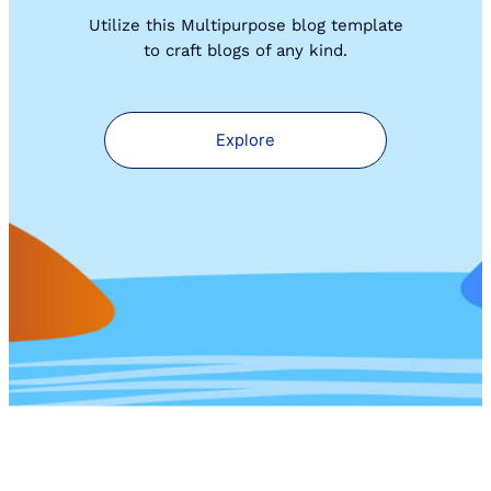
Utilize this Multipurpose blog template
to craft blogs of any kind.
Explore