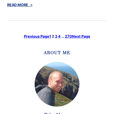
g
n
:
READ MORE
→
d
g
S
i
o
t
B
p
r
u
t
a
p
i
t
Previous Page
1
2
3
4
…
270
Next Page
a
m
e
t
a
g
i
l
i
ABOUT ME
t
k
M
o
a
e
g
n
n
e
P
a
l
e
n
l
g
u
:
a
M
n
e
g
n
d
g