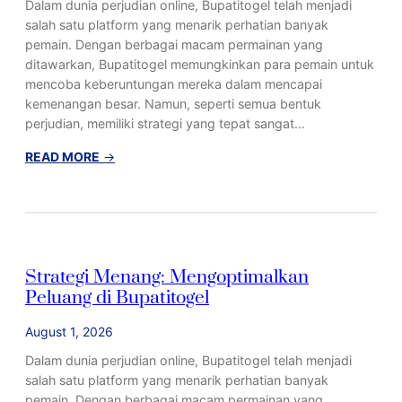
Dalam dunia perjudian online, Bupatitogel telah menjadi
l
u
m
salah satu platform yang menarik perhatian banyak
a
n
a
pemain. Dengan berbagai macam permainan yang
t
i
ditawarkan, Bupatitogel memungkinkan para pemain untuk
u
n
mencoba keberuntungan mereka dalam mencapai
k
a
kemenangan besar. Namun, seperti semua bentuk
P
n
perjudian, memiliki strategi yang tepat sangat…
e
S
n
l
:
READ MORE
→
g
o
S
g
t
t
u
S
r
n
e
a
a
t
t
Strategi Menang: Mengoptimalkan
B
o
e
Peluang di Bupatitogel
a
r
g
r
a
i
August 1, 2026
u
n
M
l
e
Dalam dunia perjudian online, Bupatitogel telah menjadi
i
n
salah satu platform yang menarik perhatian banyak
m
a
pemain. Dengan berbagai macam permainan yang