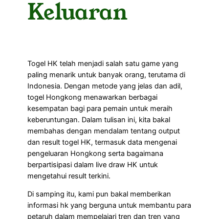
Keluaran
Togel HK telah menjadi salah satu game yang
paling menarik untuk banyak orang, terutama di
Indonesia. Dengan metode yang jelas dan adil,
togel Hongkong menawarkan berbagai
kesempatan bagi para pemain untuk meraih
keberuntungan. Dalam tulisan ini, kita bakal
membahas dengan mendalam tentang output
dan result togel HK, termasuk data mengenai
pengeluaran Hongkong serta bagaimana
berpartisipasi dalam live draw HK untuk
mengetahui result terkini.
Di samping itu, kami pun bakal memberikan
informasi hk yang berguna untuk membantu para
petaruh dalam mempelajari tren dan tren yang