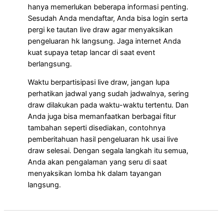
hanya memerlukan beberapa informasi penting.
Sesudah Anda mendaftar, Anda bisa login serta
pergi ke tautan live draw agar menyaksikan
pengeluaran hk langsung. Jaga internet Anda
kuat supaya tetap lancar di saat event
berlangsung.
Waktu berpartisipasi live draw, jangan lupa
perhatikan jadwal yang sudah jadwalnya, sering
draw dilakukan pada waktu-waktu tertentu. Dan
Anda juga bisa memanfaatkan berbagai fitur
tambahan seperti disediakan, contohnya
pemberitahuan hasil pengeluaran hk usai live
draw selesai. Dengan segala langkah itu semua,
Anda akan pengalaman yang seru di saat
menyaksikan lomba hk dalam tayangan
langsung.