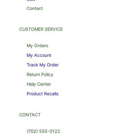
Contact
CUSTOMER SERVICE
My Orders
My Account
Track My Order
Return Policy
Help Center
Product Recalls
CONTACT
(702) 555-0122