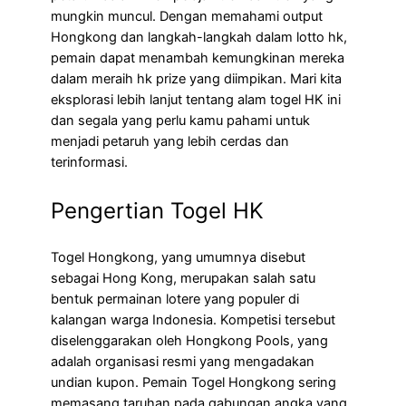
mungkin muncul. Dengan memahami output
Hongkong dan langkah-langkah dalam lotto hk,
pemain dapat menambah kemungkinan mereka
dalam meraih hk prize yang diimpikan. Mari kita
eksplorasi lebih lanjut tentang alam togel HK ini
dan segala yang perlu kamu pahami untuk
menjadi petaruh yang lebih cerdas dan
terinformasi.
Pengertian Togel HK
Togel Hongkong, yang umumnya disebut
sebagai Hong Kong, merupakan salah satu
bentuk permainan lotere yang populer di
kalangan warga Indonesia. Kompetisi tersebut
diselenggarakan oleh Hongkong Pools, yang
adalah organisasi resmi yang mengadakan
undian kupon. Pemain Togel Hongkong sering
memasang taruhan pada gabungan angka yang