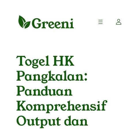
Togel HK
Pangkalan:
Panduan
Komprehensif
Output dan