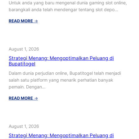
Untuk anda yang baru mengenal dunia gaming slot online,
barangkali anda telah mendengar tentang slot depo…
:
READ MORE
→
Panduan
Permainan
Slot
Setoran
August 1, 2026
lima
Strategi Menang: Mengoptimalkan Peluang di
ribu
Bupatitogel
untuk
Pemula
Dalam dunia perjudian online, Bupatitogel telah menjadi
salah satu platform yang menarik perhatian banyak
pemain. Dengan…
:
READ MORE
→
Strategi
Menang:
Mengoptimalkan
Peluang
August 1, 2026
di
Strategi Menang: Mengoptimalkan Peluang di
Bupatitogel