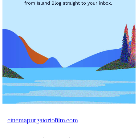
from Island Blog straight to your inbox.
cinemapurgatoriofilm.com