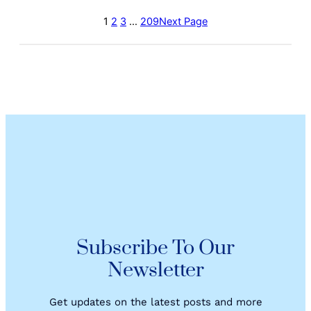
Pulsa:
Cara
1
2
3
…
209
Next Page
Menang
Besar
Subscribe To Our
Newsletter
Get updates on the latest posts and more