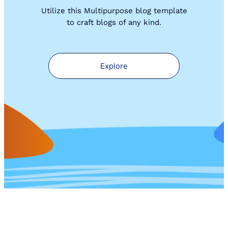
Utilize this Multipurpose blog template
to craft blogs of any kind.
Explore