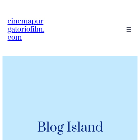
Skip
to
cinemapur
content
gatoriofilm.
com
Blog Island