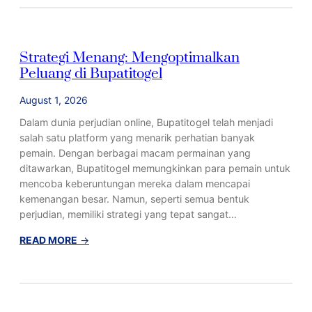
r
a
t
Strategi Menang: Mengoptimalkan
e
Peluang di Bupatitogel
g
i
August 1, 2026
M
e
Dalam dunia perjudian online, Bupatitogel telah menjadi
n
salah satu platform yang menarik perhatian banyak
a
pemain. Dengan berbagai macam permainan yang
n
ditawarkan, Bupatitogel memungkinkan para pemain untuk
g
mencoba keberuntungan mereka dalam mencapai
:
kemenangan besar. Namun, seperti semua bentuk
M
perjudian, memiliki strategi yang tepat sangat…
e
n
:
READ MORE
→
g
S
o
t
p
r
t
a