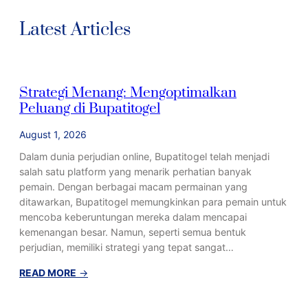
Latest Articles
Strategi Menang: Mengoptimalkan
Peluang di Bupatitogel
August 1, 2026
Dalam dunia perjudian online, Bupatitogel telah menjadi
salah satu platform yang menarik perhatian banyak
pemain. Dengan berbagai macam permainan yang
ditawarkan, Bupatitogel memungkinkan para pemain untuk
mencoba keberuntungan mereka dalam mencapai
kemenangan besar. Namun, seperti semua bentuk
perjudian, memiliki strategi yang tepat sangat…
:
READ MORE
→
S
t