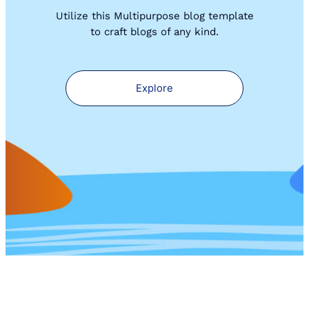
Utilize this Multipurpose blog template
to craft blogs of any kind.
Explore