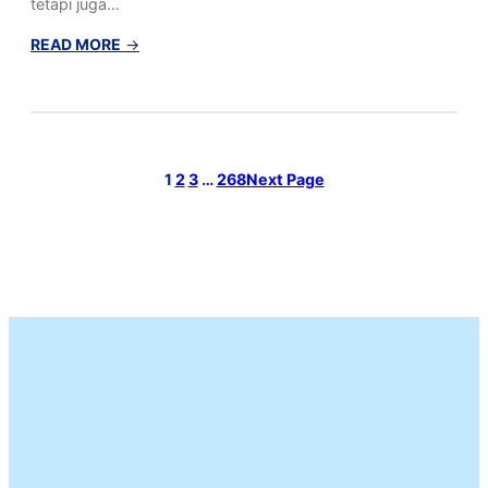
tetapi juga…
g
o
B
t
:
READ MORE
→
e
P
E
s
u
k
a
l
s
r
s
p
a
l
1
2
3
…
268
Next Page
:
o
C
r
a
a
r
s
a
i
M
D
e
u
n
n
a
i
n
a
g
B
B
u
e
p