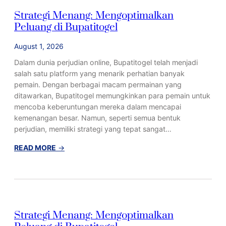
i
t
Strategi Menang: Mengoptimalkan
m
e
Peluang di Bupatitogel
a
g
l
i
August 1, 2026
k
M
a
e
Dalam dunia perjudian online, Bupatitogel telah menjadi
n
n
salah satu platform yang menarik perhatian banyak
P
a
pemain. Dengan berbagai macam permainan yang
e
n
ditawarkan, Bupatitogel memungkinkan para pemain untuk
l
g
mencoba keberuntungan mereka dalam mencapai
u
:
kemenangan besar. Namun, seperti semua bentuk
a
M
perjudian, memiliki strategi yang tepat sangat…
n
e
g
n
:
READ MORE
→
d
g
S
i
o
t
B
p
r
u
t
a
p
i
t
Strategi Menang: Mengoptimalkan
a
m
e
t
a
g