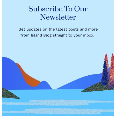
s
a
Subscribe To Our
a
t
r
i
Newsletter
t
o
Get updates on the latest posts and more
g
from Island Blog straight to your inbox.
e
l
:
F
a
k
t
a
M
e
n
a
r
i