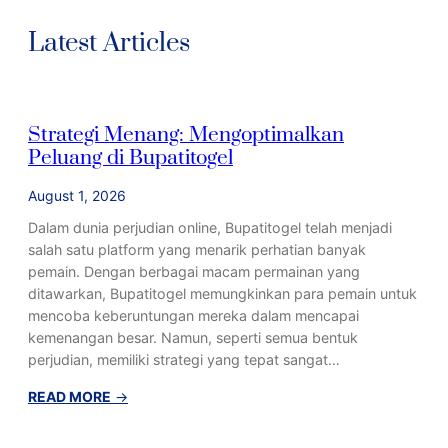
Latest Articles
Strategi Menang: Mengoptimalkan
Peluang di Bupatitogel
August 1, 2026
Dalam dunia perjudian online, Bupatitogel telah menjadi
salah satu platform yang menarik perhatian banyak
pemain. Dengan berbagai macam permainan yang
ditawarkan, Bupatitogel memungkinkan para pemain untuk
mencoba keberuntungan mereka dalam mencapai
kemenangan besar. Namun, seperti semua bentuk
perjudian, memiliki strategi yang tepat sangat…
:
READ MORE
→
S
t