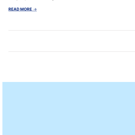
:
READ MORE
→
Strategi
Menang:
Mengoptimalkan
Peluang
di
Bupatitogel