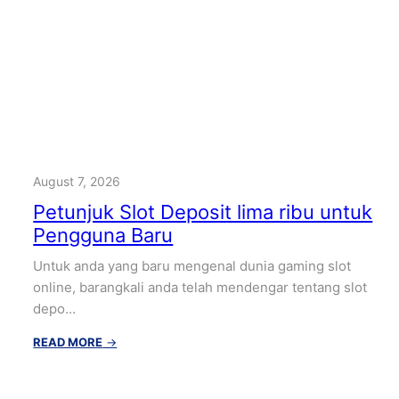
August 7, 2026
Petunjuk Slot Deposit lima ribu untuk
Pengguna Baru
Untuk anda yang baru mengenal dunia gaming slot
online, barangkali anda telah mendengar tentang slot
depo…
:
READ MORE
→
Petunjuk
Slot
Deposit