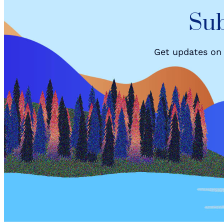
Sub
Get updates on 