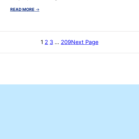
:
READ MORE
→
Strategi
Menang:
Mengoptimalkan
Peluang
di
1
2
3
…
209
Next Page
Bupatitogel