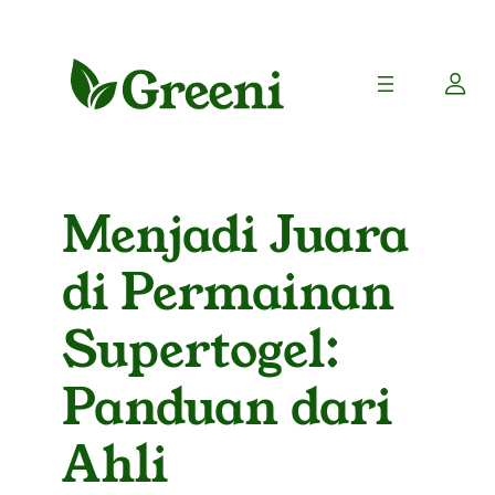
Menjadi Juara
di Permainan
Supertogel:
Panduan dari
Ahli