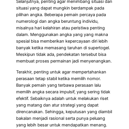
Selanjutnya, penting agar menimbang situasi dan
situasi yang dapat mungkin berdampak pada
pilihan angka. Beberapa pemain percaya pada
numerologi dan angka beruntung individu,
misalnya hari kelahiran atau peristiwa penting
dalam. Menggunakan angka yang yang makna
spesial bisa memberikan kepercayaan diri lebih
banyak ketika memasang taruhan di supertogel.
Meskipun tidak ada, pendekatan tersebut bisa
membuat proses permainan jadi menyenangkan.
Terakhir, penting untuk agar mempertahankan
perasaan tetap stabil ketika memilih nomor.
Banyak pemain yang terbawa perasaan lalu
memilih angka secara impulsif, yang sering tidak
efektif. Sebaiknya adalah untuk melakukan riset
yang matang dan atur strategi yang dapat
direncanakan. Sehingga, keputusan yang diambil
bakalan menjadi rasional serta punya peluang
yang lebih besar untuk mendapatkan menang.