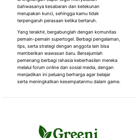
bahwasanya kesabaran dan ketekunan
merupakan kunci, sehingga kamu tidak
terpengaruh perasaan ketika bertaruh.
Yang terakhir, bergabunglah dengan komunitas
pemain-pemain supertogel. Berbagi pengalaman,
tips, serta strategi dengan anggota lain bisa
memberikan wawasan baru. Bersejumlah
pemenang berbagi rahasia keberhasilan mereka
melalui forum online dan sosial media, dengan
menjadikan ini peluang berharga agar belajar
serta meningkatkan kesempatanmu dalam game.