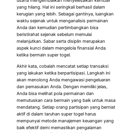
usaha mengembalikan menyelesaikan kembali
yang hilang. Hal ini seringkali berhasil dalam
kerugian yang lebih. Sebagai gantinya, luangkan
waktu sejenak untuk menganalisis permainan
Anda dan kemudian pertimbangkan bisa
beristirahat sejenak sebelum memulai
melanjutkan. Sabar serta disiplin merupakan
aspek kunci dalam mengelola finansial Anda
ketika bermain super togel.
Akhir kata, cobalah mencatat setiap transaksi
yang lakukan ketika berpartisipasi. Langkah ini
akan menolong Anda mengawasi pengeluaran
dan pemasukan Anda. Dengan memiliki jelas,
Anda bisa melihat pola permainan dan
memutuskan cara bermain yang baik untuk masa
mendatang. Setiap orang partisipan yang berniat
aktif di dalam taruhan super togel harus
mempunyai metode manajemen keuangan yang
baik efektif demi memastikan pengalaman