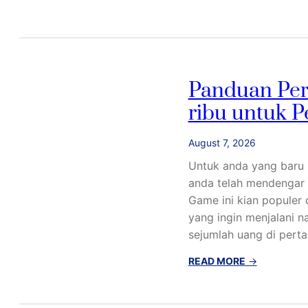
P
a
n
d
u
Panduan Per
a
n
ribu untuk 
P
e
August 7, 2026
r
m
Untuk anda yang baru 
a
anda telah mendengar 
i
Game ini kian populer
n
yang ingin menjalani 
a
sejumlah uang di pert
n
S
:
READ MORE
→
l
P
o
a
t
n