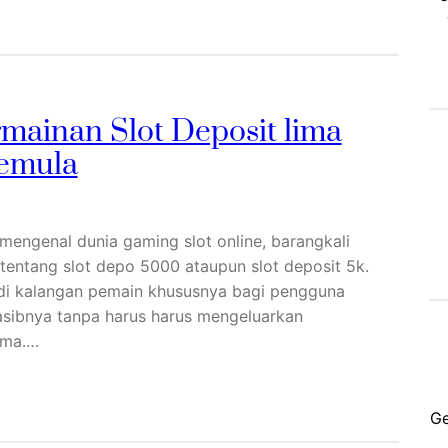
mainan Slot Deposit lima
Pemula
mengenal dunia gaming slot online, barangkali
tentang slot depo 5000 ataupun slot deposit 5k.
 di kalangan pemain khususnya bagi pengguna
nasibnya tanpa harus harus mengeluarkan
ama.…
Ge