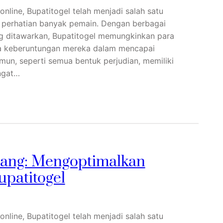
online, Bupatitogel telah menjadi salah satu
 perhatian banyak pemain. Dengan berbagai
 ditawarkan, Bupatitogel memungkinkan para
 keberuntungan mereka dalam mencapai
un, seperti semua bentuk perjudian, memiliki
ngat…
nang: Mengoptimalkan
upatitogel
online, Bupatitogel telah menjadi salah satu