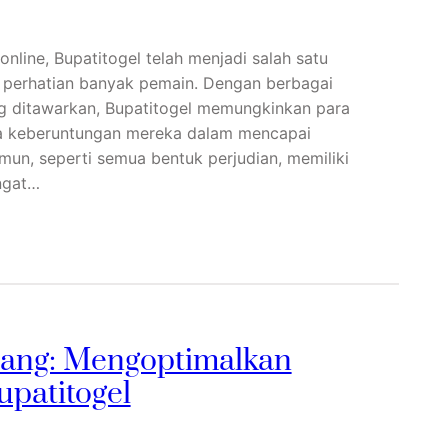
online, Bupatitogel telah menjadi salah satu
 perhatian banyak pemain. Dengan berbagai
 ditawarkan, Bupatitogel memungkinkan para
 keberuntungan mereka dalam mencapai
un, seperti semua bentuk perjudian, memiliki
ngat…
nang: Mengoptimalkan
upatitogel