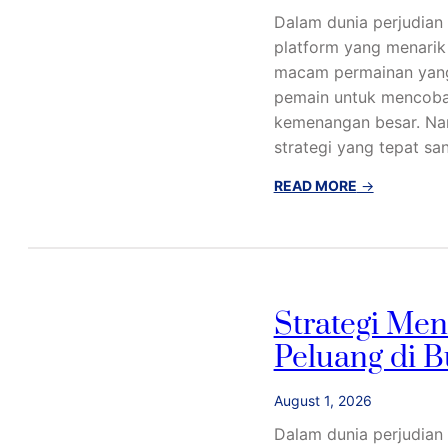
n
Dalam dunia perjudian 
m
a
a
platform yang menarik
n
r
macam permainan yang
g
i
pemain untuk mencoba
:
b
kemenangan besar. Nam
M
u
strategi yang tepat sa
e
u
n
n
:
READ MORE
→
g
t
S
o
u
t
p
k
r
t
P
a
i
e
t
m
m
Strategi Me
e
a
u
g
l
Peluang di B
l
i
k
a
M
a
August 1, 2026
e
n
n
Dalam dunia perjudian 
P