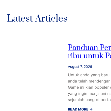
Latest Articles
Panduan Per
ribu untuk 
August 7, 2026
Untuk anda yang baru 
anda telah mendengar 
Game ini kian populer
yang ingin menjalani 
sejumlah uang di pert
:
READ MORE
→