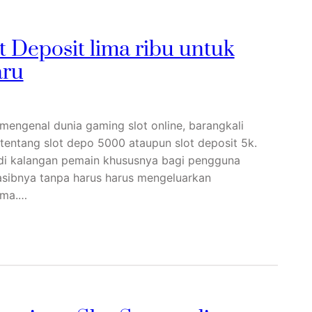
t Deposit lima ribu untuk
aru
mengenal dunia gaming slot online, barangkali
tentang slot depo 5000 ataupun slot deposit 5k.
 di kalangan pemain khususnya bagi pengguna
nasibnya tanpa harus harus mengeluarkan
ama.…