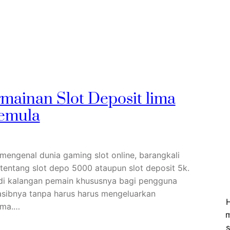
mainan Slot Deposit lima
Pemula
mengenal dunia gaming slot online, barangkali
tentang slot depo 5000 ataupun slot deposit 5k.
 di kalangan pemain khususnya bagi pengguna
nasibnya tanpa harus harus mengeluarkan
H
ama.…
m
s