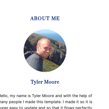
ABOUT ME
Tyler Moore
ello, my name is Tyler Moore and with the help of
any people I made this template. I made it so it is
uper easy to update and so that it flows perfectly