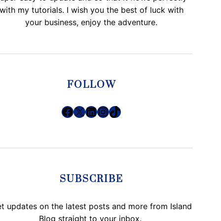
with my tutorials. I wish you the best of luck with
your business, enjoy the adventure.
FOLLOW
Facebook
X
LinkedIn
Instagram
TikTok
SUBSCRIBE
t updates on the latest posts and more from Island
Blog straight to your inbox.