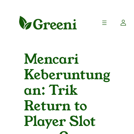
Mencari
Keberuntung
an: Trik
Return to
Player Slot