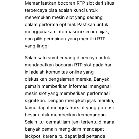
Memanfaatkan bocoran RTP slot dari situs
terpercaya bisa adalah kunci untuk
menemukan mesin slot yang sedang
dalam performa optimal. Pastikan untuk
menggunakan informasi ini secara bijak,
dan pilih permainan yang memiliki RTP
yang tinggi.
Salah satu sumber yang dipercaya untuk
mendapatkan bocoran RTP slot pada hari
ini adalah komunitas online yang
diskusikan pengalaman mereka. Banyak
pemain memberikan informasi mengenai
mesin slot yang memberikan performasi
signifikan. Dengan mengikuti jejak mereka,
kamu dapat mengetahui slot yang potensi
besar untuk memberikan kemenangan.
Selain itu, cermati jam-jam tertentu dimana
banyak pemain mengklaim mendapat
jackpot, karena itu dapat jadi pertanda