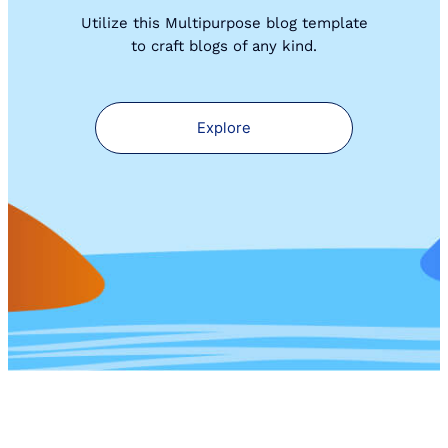
Utilize this Multipurpose blog template
to craft blogs of any kind.
Explore