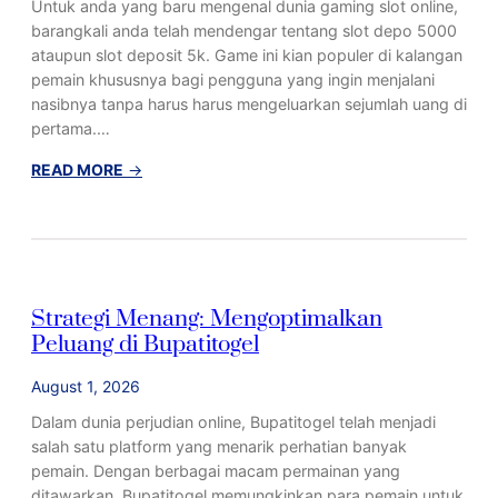
Untuk anda yang baru mengenal dunia gaming slot online,
l
l
o
barangkali anda telah mendengar tentang slot depo 5000
a
i
t
ataupun slot deposit 5k. Game ini kian populer di kalangan
m
D
pemain khususnya bagi pengguna yang ingin menjalani
a
e
nasibnya tanpa harus harus mengeluarkan sejumlah uang di
r
p
pertama.…
i
o
b
s
:
READ MORE
→
u
i
P
u
t
a
n
l
n
t
i
d
u
m
u
Strategi Menang: Mengoptimalkan
k
a
a
Peluang di Bupatitogel
P
r
n
e
i
P
August 1, 2026
m
b
e
u
u
r
Dalam dunia perjudian online, Bupatitogel telah menjadi
l
u
m
salah satu platform yang menarik perhatian banyak
a
n
a
pemain. Dengan berbagai macam permainan yang
t
i
ditawarkan, Bupatitogel memungkinkan para pemain untuk