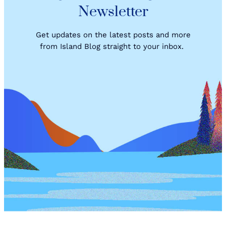
B
p
Newsletter
u
t
p
i
Get updates on the latest posts and more
a
m
from Island Blog straight to your inbox.
t
a
i
l
t
k
o
a
g
n
e
P
l
e
l
u
a
n
g
d
i
B
u