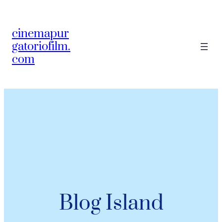
Skip
to
cinemapur
content
gatoriofilm.
com
Blog Island