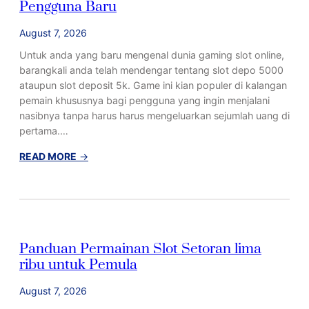
Pengguna Baru
o
n
s
P
August 7, 2026
i
e
t
r
Untuk anda yang baru mengenal dunia gaming slot online,
l
m
barangkali anda telah mendengar tentang slot depo 5000
i
a
ataupun slot deposit 5k. Game ini kian populer di kalangan
m
i
pemain khususnya bagi pengguna yang ingin menjalani
a
n
nasibnya tanpa harus harus mengeluarkan sejumlah uang di
r
a
pertama.…
i
n
b
S
:
READ MORE
→
u
l
P
u
o
e
n
t
t
t
D
u
u
e
n
Panduan Permainan Slot Setoran lima
k
p
j
ribu untuk Pemula
P
o
u
e
s
k
August 7, 2026
m
i
S
u
t
l