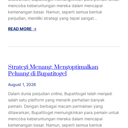
u
n
mencoba keberuntungan mereka dalam mencapai
k
a
kemenangan besar. Namun, seperti semua bentuk
P
n
perjudian, memiliki strategi yang tepat sangat…
e
S
n
l
:
READ MORE
→
g
o
S
g
t
t
u
S
r
n
e
a
a
t
t
Strategi Menang: Mengoptimalkan
B
o
e
Peluang di Bupatitogel
a
r
g
r
a
i
August 1, 2026
u
n
M
l
e
Dalam dunia perjudian online, Bupatitogel telah menjadi
i
n
salah satu platform yang menarik perhatian banyak
m
a
pemain. Dengan berbagai macam permainan yang
a
n
ditawarkan, Bupatitogel memungkinkan para pemain untuk
r
g
mencoba keberuntungan mereka dalam mencapai
i
:
kemenangan besar. Namun, seperti semua bentuk