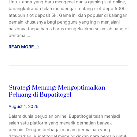
Untuk anda yang baru mengenal dunia gaming slot online,
l
l
o
barangkali anda telah mendengar tentang slot depo 5000
a
i
t
ataupun slot deposit 5k. Game ini kian populer di kalangan
m
D
pemain khususnya bagi pengguna yang ingin menjalani
a
e
nasibnya tanpa harus harus mengeluarkan sejumlah uang di
r
p
pertama.…
i
o
b
s
:
READ MORE
→
u
i
P
u
t
a
n
l
n
t
i
d
u
m
u
Strategi Menang: Mengoptimalkan
k
a
a
Peluang di Bupatitogel
P
r
n
e
i
P
August 1, 2026
m
b
e
u
u
r
Dalam dunia perjudian online, Bupatitogel telah menjadi
l
u
m
salah satu platform yang menarik perhatian banyak
a
n
a
pemain. Dengan berbagai macam permainan yang
t
i
ditawarkan, Bupatitogel memungkinkan para pemain untuk