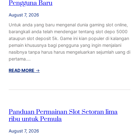
Pengguna Baru
o
n
s
P
August 7, 2026
i
e
t
r
Untuk anda yang baru mengenal dunia gaming slot online,
l
m
barangkali anda telah mendengar tentang slot depo 5000
i
a
ataupun slot deposit 5k. Game ini kian populer di kalangan
m
i
pemain khususnya bagi pengguna yang ingin menjalani
a
n
nasibnya tanpa harus harus mengeluarkan sejumlah uang di
r
a
pertama.…
i
n
b
S
:
READ MORE
→
u
l
P
u
o
e
n
t
t
t
D
u
u
e
n
Panduan Permainan Slot Setoran lima
k
p
j
ribu untuk Pemula
P
o
u
e
s
k
August 7, 2026
m
i
S
u
t
l