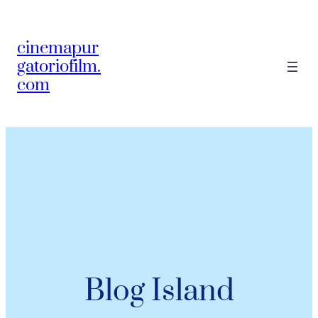
Skip
to
cinemapur
content
gatoriofilm.
com
Blog Island