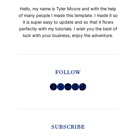
B
p
Hello, my name is Tyler Moore and with the help
u
t
of many people I made this template. I made it so
p
i
it is super easy to update and so that it flows
a
m
perfectly with my tutorials. I wish you the best of
t
a
luck with your business, enjoy the adventure.
i
l
t
k
o
a
g
n
e
P
l
e
FOLLOW
l
u
Facebook
X
LinkedIn
Instagram
TikTok
a
n
g
d
i
B
SUBSCRIBE
u