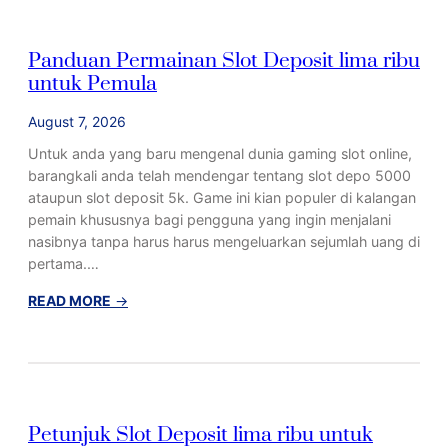
d
u
Panduan Permainan Slot Deposit lima ribu
a
untuk Pemula
n
P
August 7, 2026
e
r
Untuk anda yang baru mengenal dunia gaming slot online,
m
barangkali anda telah mendengar tentang slot depo 5000
a
ataupun slot deposit 5k. Game ini kian populer di kalangan
i
pemain khususnya bagi pengguna yang ingin menjalani
n
nasibnya tanpa harus harus mengeluarkan sejumlah uang di
a
pertama.…
n
S
:
READ MORE
→
l
P
o
a
t
n
D
d
e
u
Petunjuk Slot Deposit lima ribu untuk
p
a