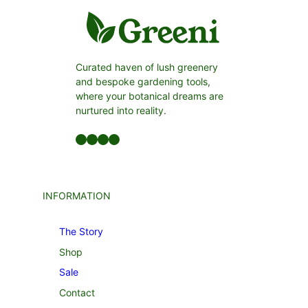
Curated haven of lush greenery
and bespoke gardening tools,
where your botanical dreams are
nurtured into reality.
Facebook
LinkedIn
Twitter
YouTube
INFORMATION
The Story
Shop
Sale
Contact