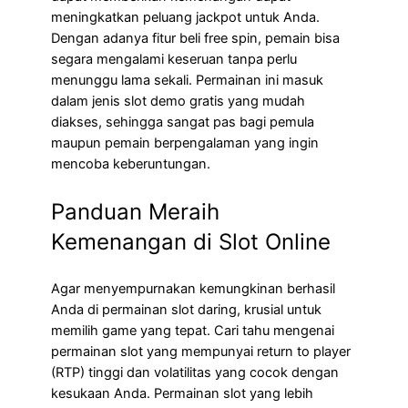
meningkatkan peluang jackpot untuk Anda.
Dengan adanya fitur beli free spin, pemain bisa
segara mengalami keseruan tanpa perlu
menunggu lama sekali. Permainan ini masuk
dalam jenis slot demo gratis yang mudah
diakses, sehingga sangat pas bagi pemula
maupun pemain berpengalaman yang ingin
mencoba keberuntungan.
Panduan Meraih
Kemenangan di Slot Online
Agar menyempurnakan kemungkinan berhasil
Anda di permainan slot daring, krusial untuk
memilih game yang tepat. Cari tahu mengenai
permainan slot yang mempunyai return to player
(RTP) tinggi dan volatilitas yang cocok dengan
kesukaan Anda. Permainan slot yang lebih