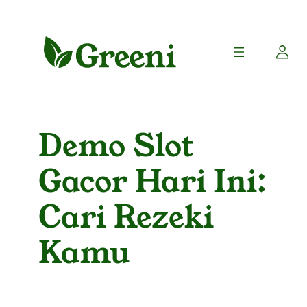
Demo Slot
Gacor Hari Ini:
Cari Rezeki
Kamu