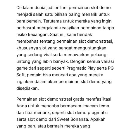
Di dalam dunia judi online, permainan slot demo
menjadi salah satu pilihan paling menarik untuk
para pemain. Terutama untuk mereka yang ingin
berhasrat mengalami keasyikan permainan tanpa
risiko keuangan. Saat ini, kami hendak
membahas tentang permainan slot demonstrasi,
khususnya slot yang sangat menguntungkan
yang sedang viral serta menawarkan peluang
untung yang lebih banyak. Dengan semua variasi
game dari seperti seperti Pragmatic Play serta PG
Soft, pemain bisa mencari apa yang mereka
inginkan dalam akun permainan slot demo yang
disediakan.
Permainan slot demonstrasi gratis memfasilitasi
Anda untuk mencoba bermacam-macam tema
dan fitur menarik, seperti slot demo pragmatic
serta slot demo dari Sweet Bonanza. Apakah
yang baru atau bermain mereka yang