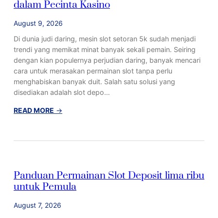
dalam Pecinta Kasino
i
a
t
S
August 9, 2026
5
l
K
o
Di dunia judi daring, mesin slot setoran 5k sudah menjadi
S
t
trendi yang memikat minat banyak sekali pemain. Seiring
a
D
dengan kian populernya perjudian daring, banyak mencari
n
e
cara untuk merasakan permainan slot tanpa perlu
g
p
menghabiskan banyak duit. Salah satu solusi yang
a
o
disediakan adalah slot depo…
t
s
P
i
:
READ MORE
→
o
t
K
p
5
e
u
K
n
l
S
a
e
a
p
Panduan Permainan Slot Deposit lima ribu
r
n
a
untuk Pemula
d
g
S
i
a
l
August 7, 2026
A
t
o
n
P
t