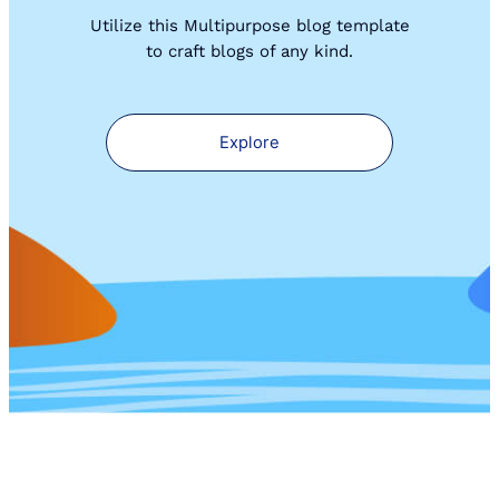
Utilize this Multipurpose blog template
to craft blogs of any kind.
Explore