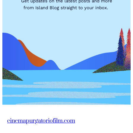
Get updates on the latest posts and more
B
o
from Island Blog straight to your inbox.
a
r
r
a
u
n
l
i
m
a
r
i
b
u
u
n
t
u
k
P
cinemapurgatoriofilm.com
e
m