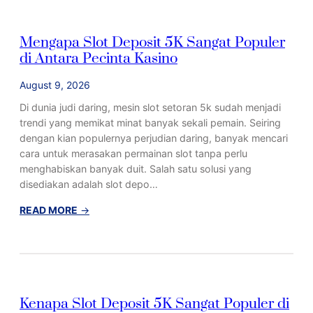
a
l
Mengapa Slot Deposit 5K Sangat Populer
a
di Antara Pecinta Kasino
s
a
August 9, 2026
n
M
Di dunia judi daring, mesin slot setoran 5k sudah menjadi
e
trendi yang memikat minat banyak sekali pemain. Seiring
s
dengan kian populernya perjudian daring, banyak mencari
i
cara untuk merasakan permainan slot tanpa perlu
n
menghabiskan banyak duit. Salah satu solusi yang
S
disediakan adalah slot depo…
l
o
:
READ MORE
→
t
M
D
e
e
n
p
g
o
a
Kenapa Slot Deposit 5K Sangat Populer di
s
p