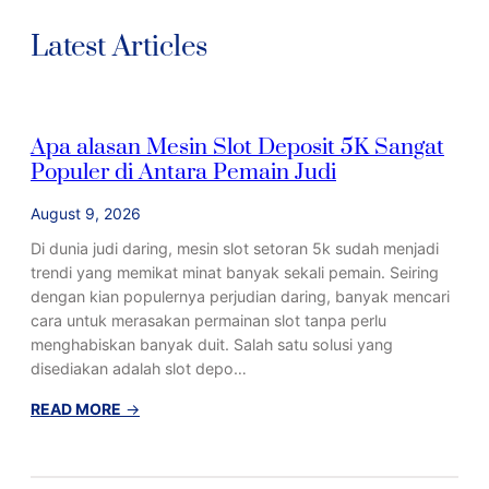
Latest Articles
Apa alasan Mesin Slot Deposit 5K Sangat
Populer di Antara Pemain Judi
August 9, 2026
Di dunia judi daring, mesin slot setoran 5k sudah menjadi
trendi yang memikat minat banyak sekali pemain. Seiring
dengan kian populernya perjudian daring, banyak mencari
cara untuk merasakan permainan slot tanpa perlu
menghabiskan banyak duit. Salah satu solusi yang
disediakan adalah slot depo…
:
READ MORE
→
A
p
a