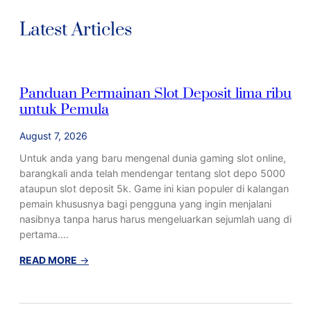
Latest Articles
Panduan Permainan Slot Deposit lima ribu
untuk Pemula
August 7, 2026
Untuk anda yang baru mengenal dunia gaming slot online,
barangkali anda telah mendengar tentang slot depo 5000
ataupun slot deposit 5k. Game ini kian populer di kalangan
pemain khususnya bagi pengguna yang ingin menjalani
nasibnya tanpa harus harus mengeluarkan sejumlah uang di
pertama.…
:
READ MORE
→
P
a
n