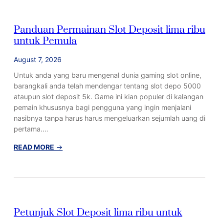
d
u
Panduan Permainan Slot Deposit lima ribu
a
untuk Pemula
n
P
August 7, 2026
e
r
Untuk anda yang baru mengenal dunia gaming slot online,
m
barangkali anda telah mendengar tentang slot depo 5000
a
ataupun slot deposit 5k. Game ini kian populer di kalangan
i
pemain khususnya bagi pengguna yang ingin menjalani
n
nasibnya tanpa harus harus mengeluarkan sejumlah uang di
a
pertama.…
n
S
:
READ MORE
→
l
P
o
a
t
n
D
d
e
u
Petunjuk Slot Deposit lima ribu untuk
p
a