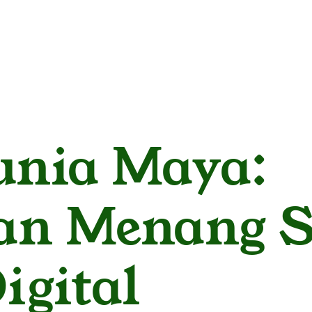
Dunia Maya:
an Menang S
igital