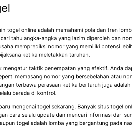
gel
main togel online adalah memahami pola dan tren lo
ncari tahu angka-angka yang lazim diperoleh dan no
saha memprediksi nomor yang memiliki potensi lebi
ijaksana ketika meletakkan taruhan.
ntuk mengatur taktik penempatan yang efektif. Anda 
perti memasang nomor yang bersebelahan atau nomor
gan terbawa perasaan ketika bertaruh juga adalah fa
alu berada di kontrol.
rbaru mengenai togel sekarang. Banyak situs togel o
gan cara selalu update dan mencari informasi dari 
aupun togel adalah lomba yang bergantung pada nasib