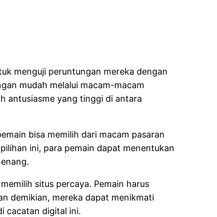
 untuk menguji peruntungan mereka dengan
 dengan mudah melalui macam-macam
 antusiasme yang tinggi di antara
 pemain bisa memilih dari macam pasaran
ilihan ini, para pemain dapat menentukan
menang.
 memilih situs percaya. Pemain harus
gan demikian, mereka dapat menikmati
acatan digital ini.