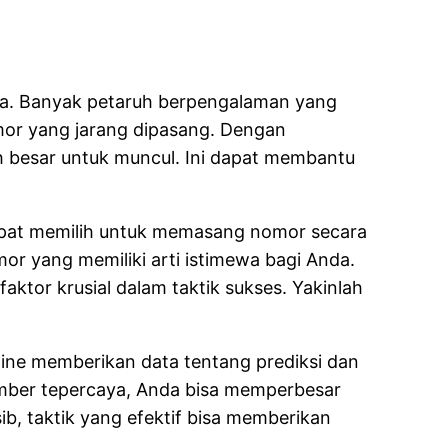
mba. Banyak petaruh berpengalaman yang
mor yang jarang dipasang. Dengan
h besar untuk muncul. Ini dapat membantu
dapat memilih untuk memasang nomor secara
 yang memiliki arti istimewa bagi Anda.
ktor krusial dalam taktik sukses. Yakinlah
nline memberikan data tentang prediksi dan
sumber tepercaya, Anda bisa memperbesar
, taktik yang efektif bisa memberikan