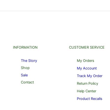
INFORMATION
CUSTOMER SERVICE
The Story
My Orders
Shop
My Account
Sale
Track My Order
Contact
Return Policy
Help Center
Product Recalls