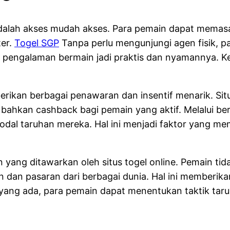
 adalah akses mudah akses. Para pemain dapat memas
ter.
Togel SGP
Tanpa perlu mengunjungi agen fisik, p
pengalaman bermain jadi praktis dan nyamannya. K
emberikan berbagai penawaran dan insentif menarik. 
bahkan cashback bagi pemain yang aktif. Melalui ber
al taruhan mereka. Hal ini menjadi faktor yang memb
ang ditawarkan oleh situs togel online. Pemain tidak
n dan pasaran dari berbagai dunia. Hal ini memberik
ang ada, para pemain dapat menentukan taktik taru