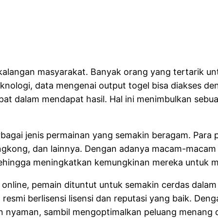
 di kalangan masyarakat. Banyak orang yang tertarik
eknologi, data mengenai output togel bisa diakses
t dalam mendapat hasil. Hal ini menimbulkan sebuah
berbagai jenis permainan yang semakin beragam. Para
Hongkong, dan lainnya. Dengan adanya macam-macam p
, sehingga meningkatkan kemungkinan mereka untuk 
 online, pemain dituntut untuk semakin cerdas dalam
esmi berlisensi lisensi dan reputasi yang baik. Den
nyaman, sambil mengoptimalkan peluang menang di c