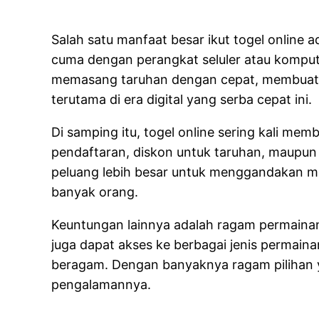
Salah satu manfaat besar ikut togel online
cuma dengan perangkat seluler atau kompu
memasang taruhan dengan cepat, membuat 
terutama di era digital yang serba cepat ini.
Di samping itu, togel online sering kali m
pendaftaran, diskon untuk taruhan, maupun 
peluang lebih besar untuk menggandakan mod
banyak orang.
Keuntungan lainnya adalah ragam permainan y
juga dapat akses ke berbagai jenis permaina
beragam. Dengan banyaknya ragam pilihan y
pengalamannya.