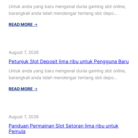
Pemula
Untuk anda yang baru mengenal dunia gaming slot online,
barangkali anda telah mendengar tentang slot depo…
:
READ MORE
→
Panduan
Permainan
Slot
Deposit
August 7, 2026
lima
Petunjuk Slot Deposit lima ribu untuk Pengguna Baru
ribu
untuk
Untuk anda yang baru mengenal dunia gaming slot online,
Pemula
barangkali anda telah mendengar tentang slot depo…
:
READ MORE
→
Petunjuk
Slot
Deposit
lima
August 7, 2026
ribu
Panduan Permainan Slot Setoran lima ribu untuk
untuk
Pemula
Pengguna
Baru