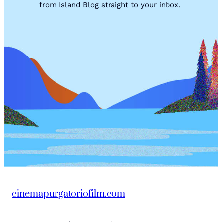
from Island Blog straight to your inbox.
cinemapurgatoriofilm.com