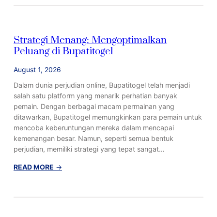
r
a
t
Strategi Menang: Mengoptimalkan
e
Peluang di Bupatitogel
g
i
August 1, 2026
M
e
Dalam dunia perjudian online, Bupatitogel telah menjadi
n
salah satu platform yang menarik perhatian banyak
a
pemain. Dengan berbagai macam permainan yang
n
ditawarkan, Bupatitogel memungkinkan para pemain untuk
g
mencoba keberuntungan mereka dalam mencapai
:
kemenangan besar. Namun, seperti semua bentuk
M
perjudian, memiliki strategi yang tepat sangat…
e
n
:
READ MORE
→
g
S
o
t
p
r
t
a