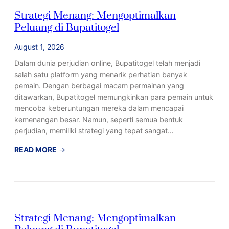
i
t
Strategi Menang: Mengoptimalkan
m
e
Peluang di Bupatitogel
a
g
l
i
August 1, 2026
k
M
a
e
Dalam dunia perjudian online, Bupatitogel telah menjadi
n
n
salah satu platform yang menarik perhatian banyak
P
a
pemain. Dengan berbagai macam permainan yang
e
n
ditawarkan, Bupatitogel memungkinkan para pemain untuk
l
g
mencoba keberuntungan mereka dalam mencapai
u
:
kemenangan besar. Namun, seperti semua bentuk
a
M
perjudian, memiliki strategi yang tepat sangat…
n
e
g
n
:
READ MORE
→
d
g
S
i
o
t
B
p
r
u
t
a
p
i
t
Strategi Menang: Mengoptimalkan
a
m
e
t
a
g