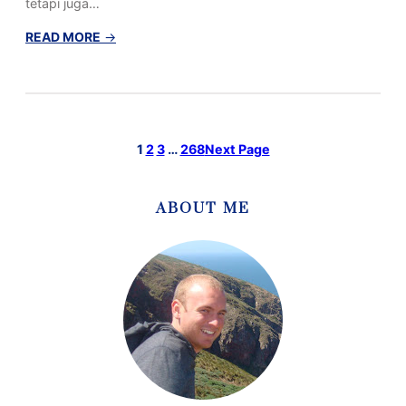
tetapi juga…
g
o
B
t
:
READ MORE
→
e
P
E
s
u
k
a
l
s
r
s
p
a
l
1
2
3
…
268
Next Page
:
o
C
r
a
a
ABOUT ME
r
s
a
i
M
D
e
u
n
n
a
i
n
a
g
B
B
u
e
p