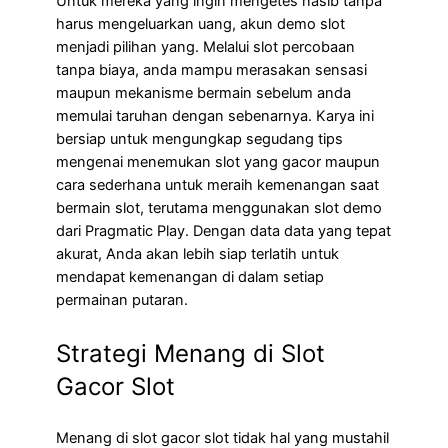
Untuk mereka yang ingin mengetes nasib tanpa
harus mengeluarkan uang, akun demo slot
menjadi pilihan yang. Melalui slot percobaan
tanpa biaya, anda mampu merasakan sensasi
maupun mekanisme bermain sebelum anda
memulai taruhan dengan sebenarnya. Karya ini
bersiap untuk mengungkap segudang tips
mengenai menemukan slot yang gacor maupun
cara sederhana untuk meraih kemenangan saat
bermain slot, terutama menggunakan slot demo
dari Pragmatic Play. Dengan data data yang tepat
akurat, Anda akan lebih siap terlatih untuk
mendapat kemenangan di dalam setiap
permainan putaran.
Strategi Menang di Slot
Gacor Slot
Menang di slot gacor slot tidak hal yang mustahil