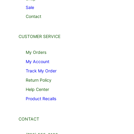
Sale
Contact
CUSTOMER SERVICE
My Orders
My Account
Track My Order
Return Policy
Help Center
Product Recalls
CONTACT