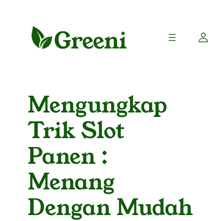
Mengungkap
Trik Slot
Panen :
Menang
Dengan Mudah