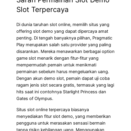
Slot Terpercaya
Di dunia taruhan slot online, memilih situs yang
offering slot demo yang dapat dipercaya amat
penting. Di tengah banyaknya pilihan, Pragmatic
Play merupakan salah satu provider yang paling
disarankan. Mereka menawarkan berbagai option
game slot menarik dengan fitur-fitur yang
mempermudah pemain untuk menikmati
permainan sebelum harus mengeluarkan uang.
Dengan akun demo slot, pemain dapat uji coba
ragam jenis slot secara gratis, termasuk yang lagi
hits saat ini contohnya Starlight Princess dan
Gates of Olympus.
Situs slot online terpercaya biasanya
menyediakan fitur slot demo, yang memberikan
pengguna untuk merasakan sensasi bermain
tanpa risiko kehilangan uang. Menggunakan