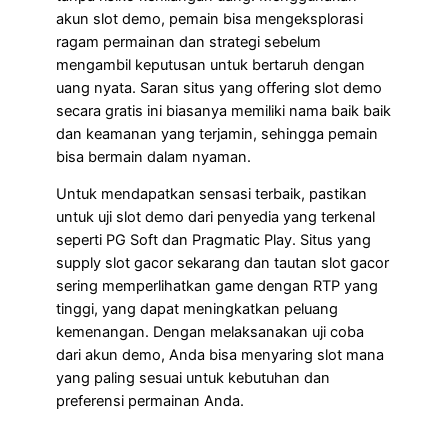
akun slot demo, pemain bisa mengeksplorasi
ragam permainan dan strategi sebelum
mengambil keputusan untuk bertaruh dengan
uang nyata. Saran situs yang offering slot demo
secara gratis ini biasanya memiliki nama baik baik
dan keamanan yang terjamin, sehingga pemain
bisa bermain dalam nyaman.
Untuk mendapatkan sensasi terbaik, pastikan
untuk uji slot demo dari penyedia yang terkenal
seperti PG Soft dan Pragmatic Play. Situs yang
supply slot gacor sekarang dan tautan slot gacor
sering memperlihatkan game dengan RTP yang
tinggi, yang dapat meningkatkan peluang
kemenangan. Dengan melaksanakan uji coba
dari akun demo, Anda bisa menyaring slot mana
yang paling sesuai untuk kebutuhan dan
preferensi permainan Anda.