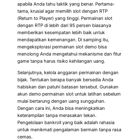
apabila Anda tahu taktik yang benar. Pertama-
tama, krusial agar memilih slot dengan RTP
(Return to Player) yang tinggi. Permainan slot
dengan RTP di lebih dari 95 persen biasanya
memberikan kesempatan lebih baik untuk
mendapatkan kemenangan. Di samping itu,
mengeksplorasi permainan slot demo bisa
menolong Anda mengetahui mekanisme dan fitur
game tanpa harus risiko kehilangan uang.
Selanjutnya, kelola anggaran permainan dengan
bijak. Tentukan berapa banyak bersedia Anda
habiskan dan patuhi batasan tersebut. Gunakan
akun demo permainan slot untuk latihan sebelum
mulai bertarung dengan uang sungguhan.
Dengan cara ini, Anda bisa meningkatkan
keterampilan tanpa merasakan tekan.
Pengelolaan bankroll yang baik adalah rahasia
untuk menikmati pengalaman bermain tanpa rasa
cemas.