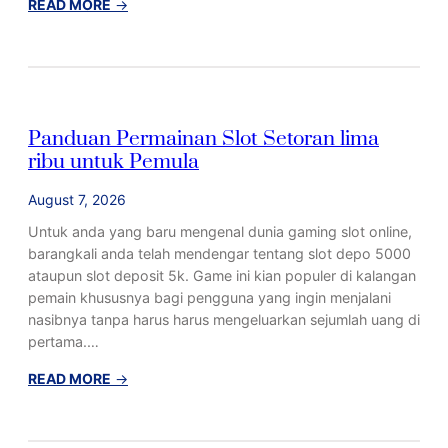
n
b
S
:
READ MORE
→
o
u
l
P
u
o
e
n
t
t
t
D
u
u
e
n
Panduan Permainan Slot Setoran lima
k
p
j
ribu untuk Pemula
P
o
u
e
s
k
August 7, 2026
m
i
S
u
t
l
Untuk anda yang baru mengenal dunia gaming slot online,
l
l
o
barangkali anda telah mendengar tentang slot depo 5000
a
i
t
ataupun slot deposit 5k. Game ini kian populer di kalangan
m
D
pemain khususnya bagi pengguna yang ingin menjalani
a
e
nasibnya tanpa harus harus mengeluarkan sejumlah uang di
r
p
pertama.…
i
o
b
s
:
READ MORE
→
u
i
P
u
t
a
n
l
n