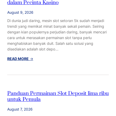
dalam Pecinta Kasino
i
a
t
S
August 9, 2026
5
l
K
o
Di dunia judi daring, mesin slot setoran 5k sudah menjadi
S
t
trendi yang memikat minat banyak sekali pemain. Seiring
a
D
dengan kian populernya perjudian daring, banyak mencari
n
e
cara untuk merasakan permainan slot tanpa perlu
g
p
menghabiskan banyak duit. Salah satu solusi yang
a
o
disediakan adalah slot depo…
t
s
P
i
:
READ MORE
→
o
t
K
p
5
e
u
K
n
l
S
a
e
a
p
Panduan Permainan Slot Deposit lima ribu
r
n
a
untuk Pemula
d
g
S
i
a
l
August 7, 2026
A
t
o
n
P
t