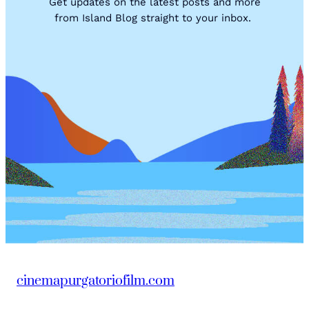
Get updates on the latest posts and more
B
o
from Island Blog straight to your inbox.
a
r
r
a
u
n
l
i
m
a
r
i
b
u
u
n
t
u
k
P
cinemapurgatoriofilm.com
e
m