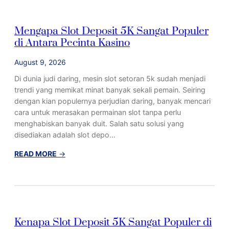
a
l
Mengapa Slot Deposit 5K Sangat Populer
a
di Antara Pecinta Kasino
s
a
August 9, 2026
n
M
Di dunia judi daring, mesin slot setoran 5k sudah menjadi
e
trendi yang memikat minat banyak sekali pemain. Seiring
s
dengan kian populernya perjudian daring, banyak mencari
i
cara untuk merasakan permainan slot tanpa perlu
n
menghabiskan banyak duit. Salah satu solusi yang
S
disediakan adalah slot depo…
l
o
:
READ MORE
→
t
M
D
e
e
n
p
g
o
a
Kenapa Slot Deposit 5K Sangat Populer di
s
p