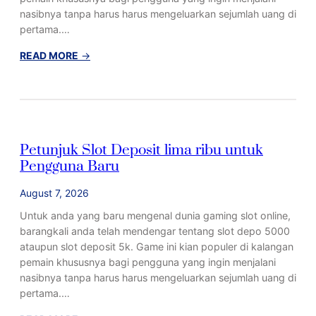
a
e
n
nasibnya tanpa harus harus mengeluarkan sejumlah uang di
K
r
a
pertama.…
a
d
n
s
i
S
:
READ MORE
→
i
d
l
P
n
a
o
a
o
l
t
n
a
D
d
m
e
u
Petunjuk Slot Deposit lima ribu untuk
P
p
a
Pengguna Baru
e
o
n
c
s
P
August 7, 2026
i
i
e
n
t
r
Untuk anda yang baru mengenal dunia gaming slot online,
t
l
m
barangkali anda telah mendengar tentang slot depo 5000
a
i
a
ataupun slot deposit 5k. Game ini kian populer di kalangan
K
m
i
pemain khususnya bagi pengguna yang ingin menjalani
a
a
n
nasibnya tanpa harus harus mengeluarkan sejumlah uang di
s
r
a
pertama.…
i
i
n