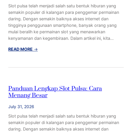
o
a
e
Slot pulsa telah menjadi salah satu bentuk hiburan yang
g
n
n
semakin populer di kalangan para penggemar permainan
e
P
a
daring. Dengan semakin baiknya akses internet dan
l
e
n
tingginya penggunaan smartphone, banyak orang yang
l
g
mulai beralih ke permainan slot yang menawarkan
u
:
kenyamanan dan kegembiraan. Dalam artikel ini, kita…
a
M
n
e
:
READ MORE
→
g
n
P
d
g
a
i
o
n
B
p
d
u
t
u
Panduan Lengkap Slot Pulsa: Cara
p
i
a
Menang Besar
a
m
n
t
a
L
July 31, 2026
i
l
e
t
k
n
Slot pulsa telah menjadi salah satu bentuk hiburan yang
o
a
g
semakin populer di kalangan para penggemar permainan
g
n
k
daring. Dengan semakin baiknya akses internet dan