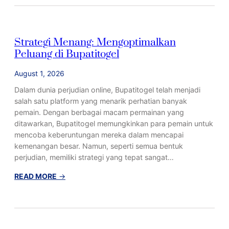
r
a
t
Strategi Menang: Mengoptimalkan
e
Peluang di Bupatitogel
g
i
August 1, 2026
M
e
Dalam dunia perjudian online, Bupatitogel telah menjadi
n
salah satu platform yang menarik perhatian banyak
a
pemain. Dengan berbagai macam permainan yang
n
ditawarkan, Bupatitogel memungkinkan para pemain untuk
g
mencoba keberuntungan mereka dalam mencapai
:
kemenangan besar. Namun, seperti semua bentuk
M
perjudian, memiliki strategi yang tepat sangat…
e
n
:
READ MORE
→
g
S
o
t
p
r
t
a