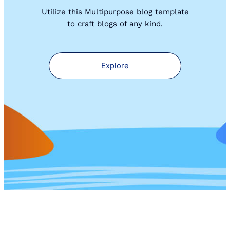
Utilize this Multipurpose blog template
to craft blogs of any kind.
Explore