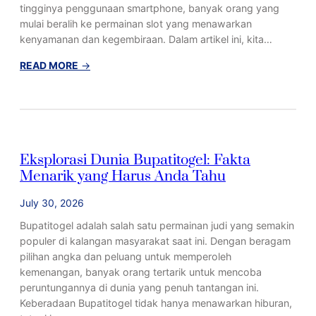
e
P
a
tingginya penggunaan smartphone, banyak orang yang
l
e
p
mulai beralih ke permainan slot yang menawarkan
l
S
kenyamanan dan kegembiraan. Dalam artikel ini, kita…
u
l
a
o
:
READ MORE
→
n
t
P
g
P
a
d
u
n
i
l
d
B
s
u
Eksplorasi Dunia Bupatitogel: Fakta
u
a
a
Menarik yang Harus Anda Tahu
p
:
n
a
C
L
July 30, 2026
t
a
e
i
r
n
Bupatitogel adalah salah satu permainan judi yang semakin
t
a
g
populer di kalangan masyarakat saat ini. Dengan beragam
o
M
k
pilihan angka dan peluang untuk memperoleh
g
e
a
kemenangan, banyak orang tertarik untuk mencoba
e
n
p
peruntungannya di dunia yang penuh tantangan ini.
l
a
S
Keberadaan Bupatitogel tidak hanya menawarkan hiburan,
n
l