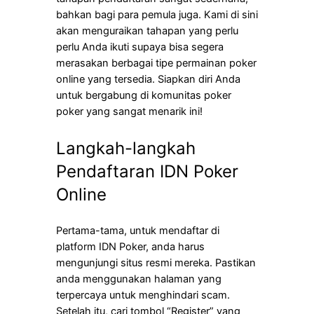
bahkan bagi para pemula juga. Kami di sini
akan menguraikan tahapan yang perlu
perlu Anda ikuti supaya bisa segera
merasakan berbagai tipe permainan poker
online yang tersedia. Siapkan diri Anda
untuk bergabung di komunitas poker
poker yang sangat menarik ini!
Langkah-langkah
Pendaftaran IDN Poker
Online
Pertama-tama, untuk mendaftar di
platform IDN Poker, anda harus
mengunjungi situs resmi mereka. Pastikan
anda menggunakan halaman yang
terpercaya untuk menghindari scam.
Setelah itu, cari tombol “Register” yang