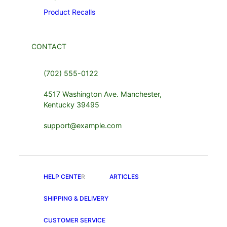
Product Recalls
CONTACT
(702) 555-0122
4517 Washington Ave. Manchester,
Kentucky 39495
support@example.com
HELP CENTE
R
ARTICLES
SHIPPING & DELIVERY
CUSTOMER SERVICE