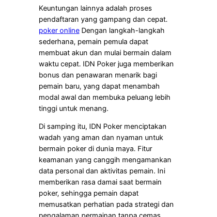
Keuntungan lainnya adalah proses
pendaftaran yang gampang dan cepat.
poker online
Dengan langkah-langkah
sederhana, pemain pemula dapat
membuat akun dan mulai bermain dalam
waktu cepat. IDN Poker juga memberikan
bonus dan penawaran menarik bagi
pemain baru, yang dapat menambah
modal awal dan membuka peluang lebih
tinggi untuk menang.
Di samping itu, IDN Poker menciptakan
wadah yang aman dan nyaman untuk
bermain poker di dunia maya. Fitur
keamanan yang canggih mengamankan
data personal dan aktivitas pemain. Ini
memberikan rasa damai saat bermain
poker, sehingga pemain dapat
memusatkan perhatian pada strategi dan
pengalaman permainan tanpa cemas