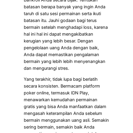
batasan berapa banyak yang ingin Anda
taruh di satu sesi permainan serta ikuti
batasan itu. Jauhi godaan bagi terus
bermain setelah menghadapi loss, karena
hal ini hal ini dapat mengakibatkan
kerugian yang lebih besar. Dengan
pengelolaan uang Anda dengan baik,
Anda dapat memastikan pengalaman
bermain yang lebih lebih menyenangkan
dan mengurangi stres.
Yang terakhir, tidak lupa bagi berlatih
secara konsisten. Bermacam platform
poker online, termasuk IDN Play,
menawarkan kemudahan permainan
gratis yang bisa Anda manfaatkan dalam
mengasah keterampilan Anda sebelum
bermain menggunakan uang asli. Semakin
sering bermain, semakin baik Anda