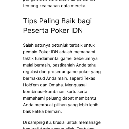
tentang keamanan data mereka.
Tips Paling Baik bagi
Peserta Poker IDN
Salah satunya petunjuk terbaik untuk
pemain Poker IDN adalah memahami
taktik fundamental game. Sebelumnya
mulai bermain, pastikanlah Anda tahu
regulasi dan prosedur game poker yang
bermaksud Anda main. seperti Texas
Hold’em dan Omaha. Menguasai
kombinasi-kombinasi kartu serta
memahami peluang dapat membantu
Anda membuat pilihan yang lebih lebih
baik ketika bermain.
Di samping itu, krusial untuk memanage
bankroll Anda secara bijak. Tentukan