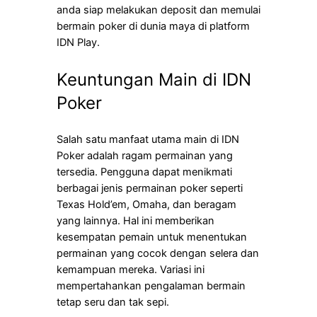
anda siap melakukan deposit dan memulai
bermain poker di dunia maya di platform
IDN Play.
Keuntungan Main di IDN
Poker
Salah satu manfaat utama main di IDN
Poker adalah ragam permainan yang
tersedia. Pengguna dapat menikmati
berbagai jenis permainan poker seperti
Texas Hold’em, Omaha, dan beragam
yang lainnya. Hal ini memberikan
kesempatan pemain untuk menentukan
permainan yang cocok dengan selera dan
kemampuan mereka. Variasi ini
mempertahankan pengalaman bermain
tetap seru dan tak sepi.