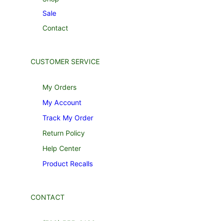
Sale
Contact
CUSTOMER SERVICE
My Orders
My Account
Track My Order
Return Policy
Help Center
Product Recalls
CONTACT