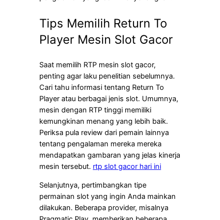
Tips Memilih Return To
Player Mesin Slot Gacor
Saat memilih RTP mesin slot gacor,
penting agar laku penelitian sebelumnya.
Cari tahu informasi tentang Return To
Player atau berbagai jenis slot. Umumnya,
mesin dengan RTP tinggi memiliki
kemungkinan menang yang lebih baik.
Periksa pula review dari pemain lainnya
tentang pengalaman mereka mereka
mendapatkan gambaran yang jelas kinerja
mesin tersebut.
rtp slot gacor hari ini
Selanjutnya, pertimbangkan tipe
permainan slot yang ingin Anda mainkan
dilakukan. Beberapa provider, misalnya
Pragmatic Play, memberikan beberapa