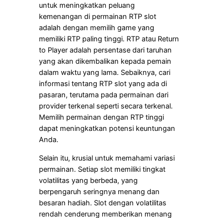
untuk meningkatkan peluang
kemenangan di permainan RTP slot
adalah dengan memilih game yang
memiliki RTP paling tinggi. RTP atau Return
to Player adalah persentase dari taruhan
yang akan dikembalikan kepada pemain
dalam waktu yang lama. Sebaiknya, cari
informasi tentang RTP slot yang ada di
pasaran, terutama pada permainan dari
provider terkenal seperti secara terkenal.
Memilih permainan dengan RTP tinggi
dapat meningkatkan potensi keuntungan
Anda.
Selain itu, krusial untuk memahami variasi
permainan. Setiap slot memiliki tingkat
volatilitas yang berbeda, yang
berpengaruh seringnya menang dan
besaran hadiah. Slot dengan volatilitas
rendah cenderung memberikan menang