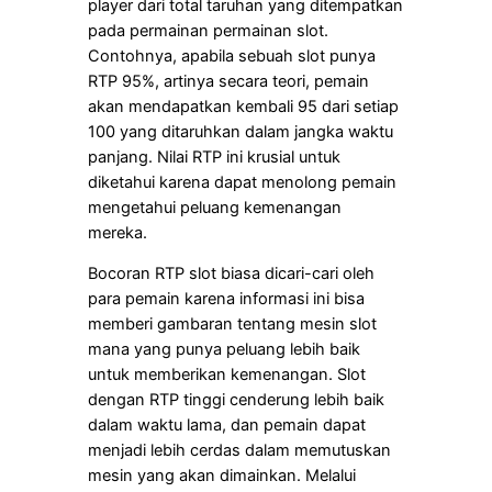
player dari total taruhan yang ditempatkan
pada permainan permainan slot.
Contohnya, apabila sebuah slot punya
RTP 95%, artinya secara teori, pemain
akan mendapatkan kembali 95 dari setiap
100 yang ditaruhkan dalam jangka waktu
panjang. Nilai RTP ini krusial untuk
diketahui karena dapat menolong pemain
mengetahui peluang kemenangan
mereka.
Bocoran RTP slot biasa dicari-cari oleh
para pemain karena informasi ini bisa
memberi gambaran tentang mesin slot
mana yang punya peluang lebih baik
untuk memberikan kemenangan. Slot
dengan RTP tinggi cenderung lebih baik
dalam waktu lama, dan pemain dapat
menjadi lebih cerdas dalam memutuskan
mesin yang akan dimainkan. Melalui