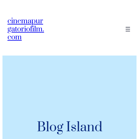
Skip
to
cinemapur
content
gatoriofilm.
com
Blog Island