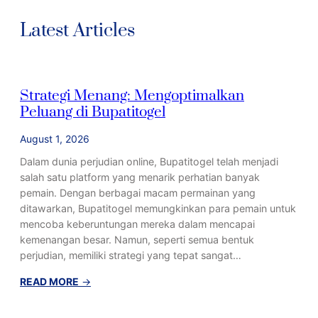
Latest Articles
Strategi Menang: Mengoptimalkan
Peluang di Bupatitogel
August 1, 2026
Dalam dunia perjudian online, Bupatitogel telah menjadi
salah satu platform yang menarik perhatian banyak
pemain. Dengan berbagai macam permainan yang
ditawarkan, Bupatitogel memungkinkan para pemain untuk
mencoba keberuntungan mereka dalam mencapai
kemenangan besar. Namun, seperti semua bentuk
perjudian, memiliki strategi yang tepat sangat…
:
READ MORE
→
S
t