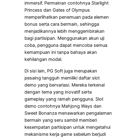
immersif. Permainan contohnya Starlight
Princess dan Gates of Olympus
memperlihatkan penemuan pada elemen
bonus serta cara bermain, sehingga
menjadikannya lebih menggembirakan
bagi partisipan. Menggunakan akun uji
coba, pengguna dapat mencoba semua
kemampuan ini tanpa bahaya akan
kehilangan modal.
Di sisi lain, PG Soft juga merupakan
pesaing tangguh memiliki daftar slot
demo yang bervariasi. Mereka terkenal
dengan tema yang inovatif serta
gameplay yang ramah pengguna. Slot
demo contohnya Mahjong Ways dan
Sweet Bonanza menawarkan pengalaman
bermain yang seru sambil memberi
kesempatan partisipan untuk mengetahui
mekanisme kerja game sebelum berjudi