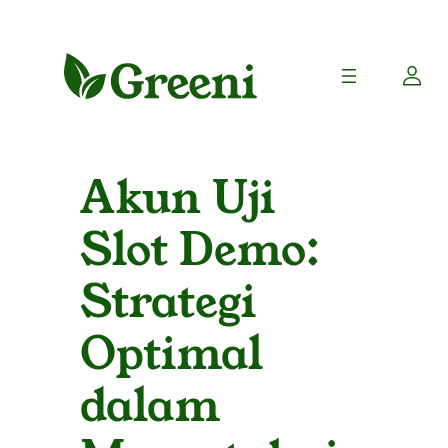
Akun Uji
Slot Demo:
Strategi
Optimal
dalam