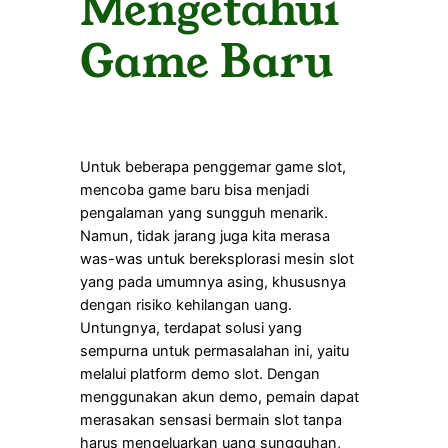
Mengetahui
Game Baru
Untuk beberapa penggemar game slot,
mencoba game baru bisa menjadi
pengalaman yang sungguh menarik.
Namun, tidak jarang juga kita merasa
was-was untuk bereksplorasi mesin slot
yang pada umumnya asing, khususnya
dengan risiko kehilangan uang.
Untungnya, terdapat solusi yang
sempurna untuk permasalahan ini, yaitu
melalui platform demo slot. Dengan
menggunakan akun demo, pemain dapat
merasakan sensasi bermain slot tanpa
harus mengeluarkan uang sungguhan,