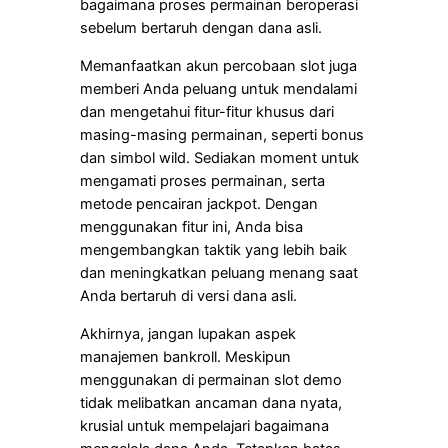
bagaimana proses permainan beroperasi
sebelum bertaruh dengan dana asli.
Memanfaatkan akun percobaan slot juga
memberi Anda peluang untuk mendalami
dan mengetahui fitur-fitur khusus dari
masing-masing permainan, seperti bonus
dan simbol wild. Sediakan moment untuk
mengamati proses permainan, serta
metode pencairan jackpot. Dengan
menggunakan fitur ini, Anda bisa
mengembangkan taktik yang lebih baik
dan meningkatkan peluang menang saat
Anda bertaruh di versi dana asli.
Akhirnya, jangan lupakan aspek
manajemen bankroll. Meskipun
menggunakan di permainan slot demo
tidak melibatkan ancaman dana nyata,
krusial untuk mempelajari bagaimana