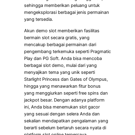
sehingga memberikan peluang untuk
mengeksplorasi berbagai jenis permainan
yang tersedia.
Akun demo slot memberikan fasilitas
bermain slot secara gratis, yang
mencakup berbagai permainan dari
pengembang terkemuka seperti Pragmatic
Play dan PG Soft. Anda bisa mencoba
berbagai slot demo, mulai dari yang
menyajikan tema yang unik seperti
Starlight Princess dan Gates of Olympus,
hingga yang menawarkan fitur bonus
yang menggiurkan seperti free spins dan
jackpot besar. Dengan adanya platform
ini, Anda bisa menemukan slot gacor
yang sesuai dengan selera Anda dan
sekalian mendapatkan pengalaman yang
berarti sebelum bertaruh secara nyata di
platform slot online terpercaya.