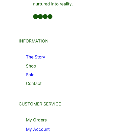
nurtured into reality.
Facebook
LinkedIn
Twitter
YouTube
INFORMATION
The Story
Shop
Sale
Contact
CUSTOMER SERVICE
My Orders
My Account